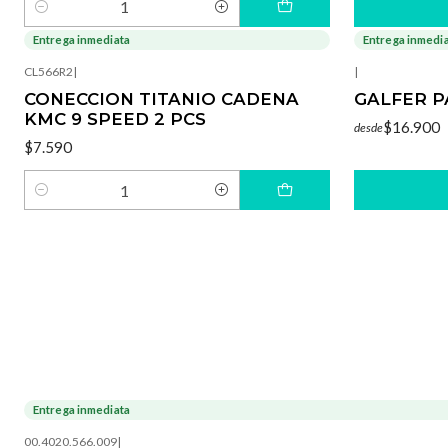
Cantidad
Entrega inmediata
Entrega inmedi
CL566R2
|
|
CONECCION TITANIO CADENA
GALFER P
KMC 9 SPEED 2 PCS
$16.900
desde
$7.590
Cantidad
Entrega inmediata
-40%
OFF
00.4020.566.009
|