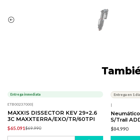
Tambié
Entrega inmediata
Entrega en 1 dí
-7%
OFF
ETB00237000
|
|
MAXXIS DISSECTOR KEV 29×2.6
Neumático
3C MAXXTERRA/EXO/TR/60TPI
S/Trail AD
$65.091
$69.990
$84.990