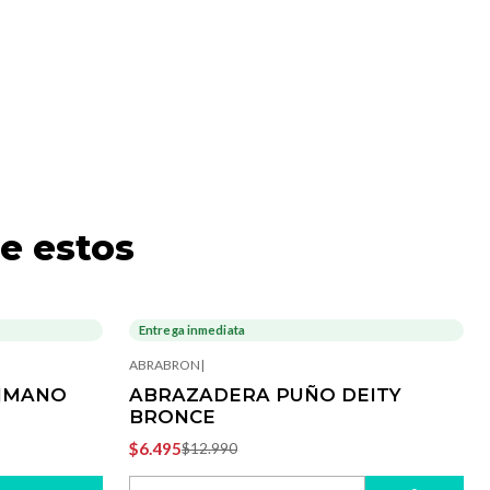
e estos
Entrega inmediata
-50%
OFF
ABRABRON
|
HIMANO
ABRAZADERA PUÑO DEITY
BRONCE
$6.495
$12.990