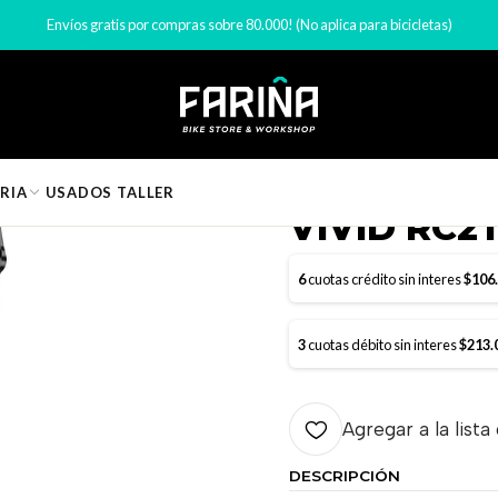
Bicicleta
Shock bicicletas
SHOCK SRAM VIVID ULTIMATE VIVID R
Envíos gratis por compras sobre 80.000! (No aplica para bicicletas)
|
SHOCK SRA
RIA
USADOS
TALLER
VIVID RC2
6
cuotas crédito sin interes
$106
3
cuotas débito sin interes
$213.
Agregar a la lista
DESCRIPCIÓN