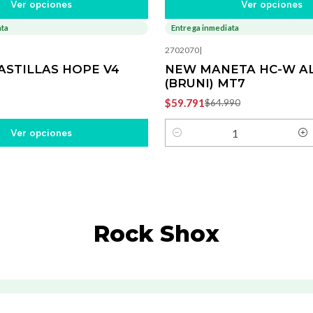
Ver opciones
Ver opciones
ata
Entrega inmediata
-8%
OFF
2702070
|
ASTILLAS HOPE V4
NEW MANETA HC-W AL
(BRUNI) MT7
$59.791
$64.990
Ver opciones
Cantidad
Rock Shox