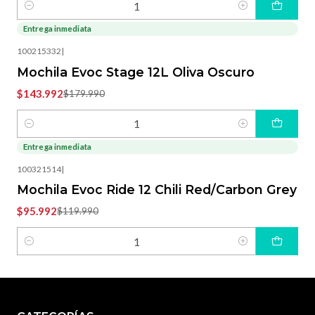
Cantidad
Entrega inmediata
-20%
OFF
100215332
|
Mochila Evoc Stage 12L Oliva Oscuro
$143.992
$179.990
Cantidad
Entrega inmediata
-20%
OFF
100321514
|
Mochila Evoc Ride 12 Chili Red/Carbon Grey
$95.992
$119.990
Cantidad