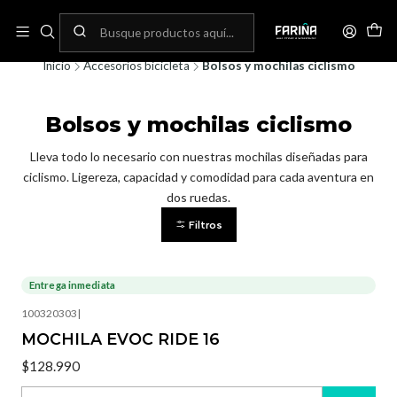
N
Envíos gratis por compras sobre 80.000! (No aplica para bicicletas)
C
Inicio
Accesorios bicicleta
Bolsos y mochilas ciclismo
Bolsos y mochilas ciclismo
Lleva todo lo necesario con nuestras mochilas diseñadas para
ciclismo. Ligereza, capacidad y comodidad para cada aventura en
dos ruedas.
Filtros
Entrega inmediata
100320303
|
MOCHILA EVOC RIDE 16
$128.990