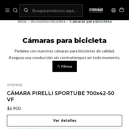
N
Envíos gratis por compras sobre 80.000! (No aplica para bicicletas)
C
Inicio
Accesorios bicicleta
Cámaras para bicicleta
Cámaras para bicicleta
Pedalea con nuestras cámaras para bicicletas de calidad.
Asegura una conducción sin contratiempos en todo momento.
Filtros
3702900
|
Agotado
CÁMARA PIRELLI SPORTUBE 700x42-50
VF
$6.900
Ver detalles