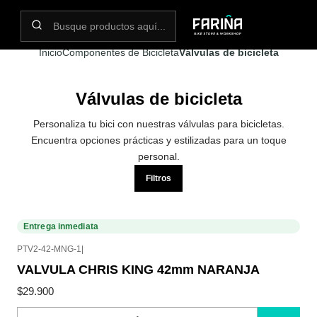
N
Envíos gratis por compras sobre 80.000! (No aplica para bicicletas)
(
Inicio
Componentes de Bicicleta
Válvulas de bicicleta
Válvulas de bicicleta
Personaliza tu bici con nuestras válvulas para bicicletas.
Encuentra opciones prácticas y estilizadas para un toque
personal.
Filtros
Entrega inmediata
PTV2-42-MNG-1
|
VALVULA CHRIS KING 42mm NARANJA
$29.900