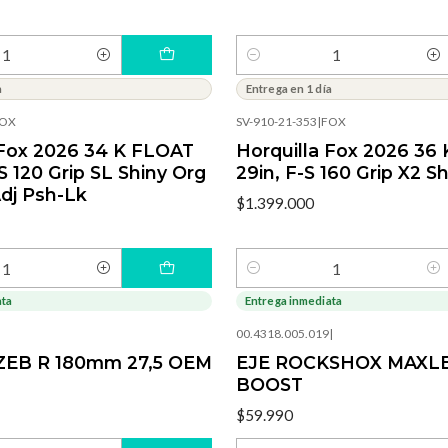
Cantidad
a
Entrega en 1 día
OX
SV-910-21-353
|
FOX
 Fox 2026 34 K FLOAT
Horquilla Fox 2026 36 
S 120 Grip SL Shiny Org
29in, F-S 160 Grip X2 S
dj Psh-Lk
$1.399.000
Cantidad
ata
Entrega inmediata
00.4318.005.019
|
 ZEB R 180mm 27,5 OEM
EJE ROCKSHOX MAXLE 
BOOST
$59.990