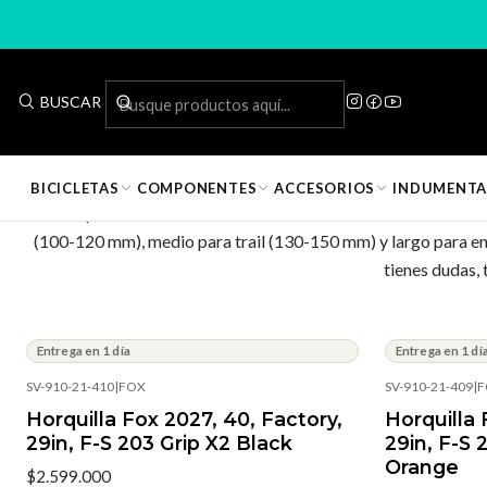
BUSCAR
BICICLETAS
COMPONENTES
ACCESORIOS
INDUMENTA
La horquilla define cómo se siente tu bici en el terreno técn
(100-120 mm), medio para trail (130-150 mm) y largo para endur
tienes dudas, 
Entrega en 1 día
Entrega en 1 dí
SV-910-21-410
|
FOX
SV-910-21-409
|
F
Horquilla Fox 2027, 40, Factory,
Horquilla 
29in, F-S 203 Grip X2 Black
29in, F-S 
Orange
$2.599.000