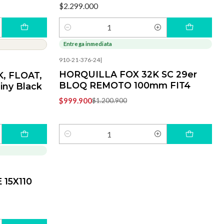
$2.299.000
Cantidad
Entrega inmediata
-17%
OFF
910-21-376-24
|
HORQUILLA FOX 32K SC 29er
K, FLOAT,
BLOQ REMOTO 100mm FIT4
hiny Black
$999.900
$1.200.900
Cantidad
15X110