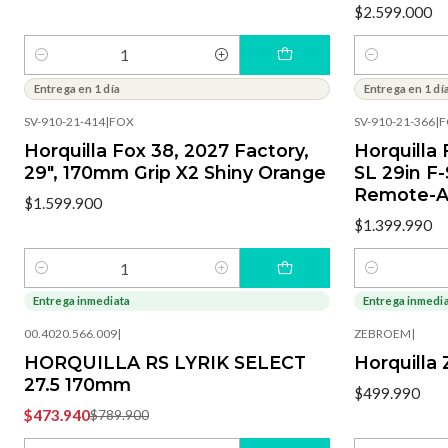
$2.599.000
Cantidad
Cantidad
Entrega en 1 día
Entrega en 1 dí
SV-910-21-414
|
FOX
SV-910-21-366
|
F
Horquilla Fox 38, 2027 Factory,
Horquilla
29", 170mm Grip X2 Shiny Orange
SL 29in F-
Remote-A
$1.599.900
$1.399.990
Cantidad
Cantidad
Entrega inmediata
Entrega inmedi
-40%
OFF
00.4020.566.009
|
ZEBROEM
|
HORQUILLA RS LYRIK SELECT
Horquilla
27.5 170mm
$499.990
$473.940
$789.900