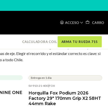
ACCESO
CARRO
Filtros
CALCULADORA COIL
ARMA TU RUEDA 715
x, con distintos recorridos según tu disciplina: corto para XC
de eje. Elegir el recorrido y el estándar correcto es clave: si
o a todo Chile.
Entrega en 1 día
SV-910-21-400
|
FOX
NINE ONE
Horquilla Fox Podium 2026
Factory 29" 170mm Grip X2 58HT
44mm Rake