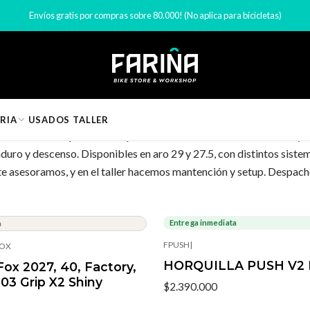
Inicio
Componentes de Bicicleta
Horquillas bicicleta
Envíos gratis por compras sobre 80.000! (No aplica para bicicletas)
Horquillas bicicleta
RIA
USADOS
TALLER
ico. Tenemos horquillas de suspensión de marcas como Rock Shox y Fo
o y descenso. Disponibles en aro 29 y 27.5, con distintos sistemas 
te asesoramos, y en el taller hacemos mantención y setup. Despach
Entrega inmediata
a
FPUSH
|
OX
HORQUILLA PUSH V2 
Fox 2027, 40, Factory,
203 Grip X2 Shiny
$2.390.000