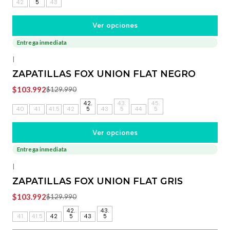
42
5
43
Ver opciones
Entrega inmediata
-20%
OFF
|
ZAPATILLAS FOX UNION FLAT NEGRO
$103.992
$129.990
42.
43.
45.
40
41
41.5
42
5
43
5
44
5
Ver opciones
Entrega inmediata
-20%
OFF
|
ZAPATILLAS FOX UNION FLAT GRIS
$103.992
$129.990
42.
43.
41
41.5
42
5
43
5