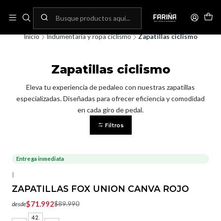
N
Envíos gratis por compras sobre 80.000! (No aplica para bicicletas)
C
Inicio
Indumentaria y ropa ciclismo
Zapatillas ciclismo
Zapatillas ciclismo
Eleva tu experiencia de pedaleo con nuestras zapatillas
especializadas. Diseñadas para ofrecer eficiencia y comodidad
en cada giro de pedal.
Filtros
Entrega inmediata
-20%
OFF
|
ZAPATILLAS FOX UNION CANVA ROJO
$71.992
$89.990
desde
42.