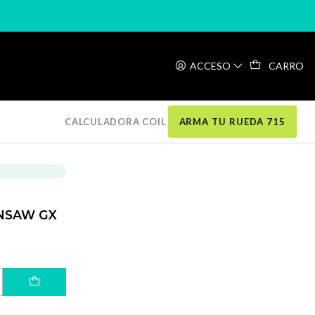
ACCESO
CARRO
Filtros
CALCULADORA COIL
ARMA TU RUEDA 715
NSAW GX
L