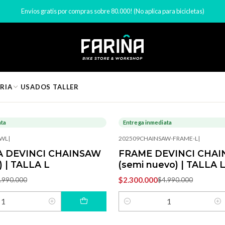
Inicio
Componentes de Bicicleta
USADOS
Envíos gratis por compras sobre 80.000! (No aplica para bicicletas)
USADOS
RIA
USADOS
TALLER
ata
Entrega inmediata
-54%
OFF
AWL
|
202509CHAINSAW-FRAME-L
|
A DEVINCI CHAINSAW
FRAME DEVINCI CHAI
) | TALLA L
(semi nuevo) | TALLA 
$2.300.000
.990.000
$4.990.000
Cantidad