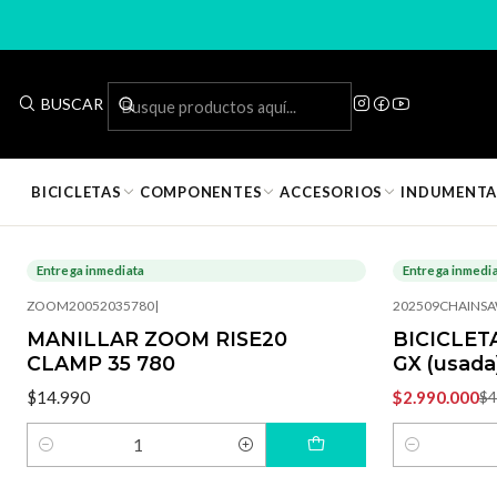
BUSCAR
BICICLETAS
COMPONENTES
ACCESORIOS
INDUMENTA
Entrega inmediata
Entrega inmedi
-40%
OFF
ZOOM20052035780
|
202509CHAINS
MANILLAR ZOOM RISE20
BICICLET
CLAMP 35 780
GX (usada
$14.990
$2.990.000
$4
Cantidad
Cantidad