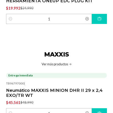
HERRAMIENTA ONEUP EDC PLUG KIT
$19.992
$24.990
Cantidad
MAXXIS
Ver más productos
Entrega inmediata
-7%
OFF
TB96797000
|
Neumático MAXXIS MINION DHR II 29 x 2,4
EXO/TR WT
$45.561
$48.990