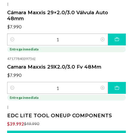
|
Cámara Maxxis 29×2.0/3.0 Válvula Auto
48mm
$7.990
Cantidad
Entrega inmediata
4717784039756
|
Camara Maxxis 29X2.0/3.0 Fv 48Mm
$7.990
Cantidad
Entrega inmediata
-20%
OFF
|
EDC LITE TOOL ONEUP COMPONENTS
$39.992
$49.990