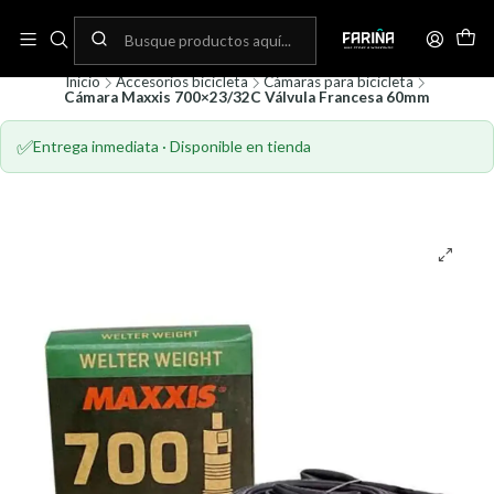
N
Envíos gratis por compras sobre 80.000! (No aplica para bicicletas)
C
Inicio
Accesorios bicicleta
Cámaras para bicicleta
Cámara Maxxis 700×23/32C Válvula Francesa 60mm
✅
Entrega inmediata · Disponible en tienda