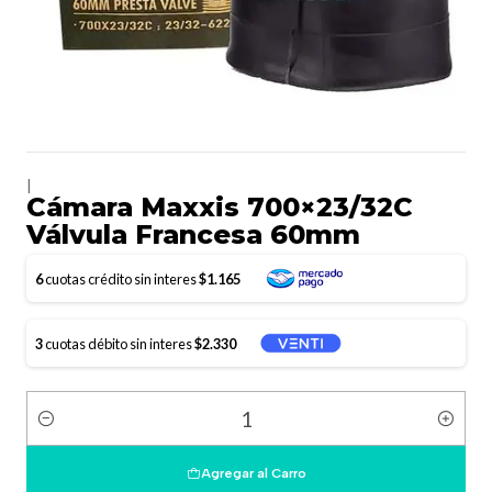
|
Cámara Maxxis 700×23/32C
Válvula Francesa 60mm
6
cuotas crédito sin interes
$1.165
3
cuotas débito sin interes
$2.330
Cantidad
Agregar al Carro