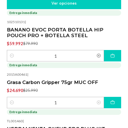
Ver opciones
Entrega inmediata
-25%
OFF
102510131
|
BANANO EVOC PORTA BOTELLA HIP
POUCH PRO + BOTELLA STEEL
$59.992
$79.990
Cantidad
Entrega inmediata
-5%
OFF
2015A00461
|
Grasa Carbon Gripper 75gr MUC OFF
$24.690
$25.990
Cantidad
Entrega inmediata
-20%
OFF
TL001460
|