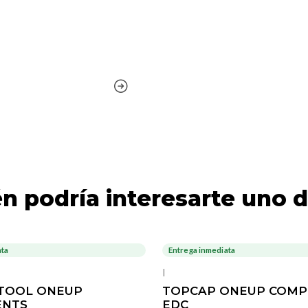
n podría interesarte uno d
ata
Entrega inmediata
-20%
OFF
|
 TOOL ONEUP
TOPCAP ONEUP COM
NTS
EDC