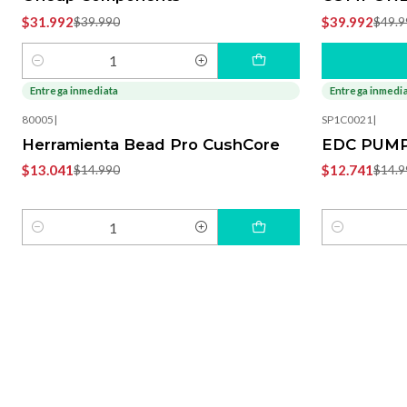
$31.992
$39.992
$39.990
$49.9
Cantidad
Entrega inmediata
Entrega inmedi
-13%
OFF
-15%
OFF
80005
|
SP1C0021
|
Herramienta Bead Pro CushCore
EDC PUMP
$13.041
$12.741
$14.990
$14.9
Cantidad
Cantidad