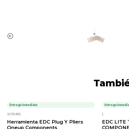
Tambié
Entrega inmediata
Entrega inmedi
-20%
OFF
-20%
OFF
1C0540
|
|
Herramienta EDC Plug Y Pliers
EDC LITE
Oneup Components
COMPONE