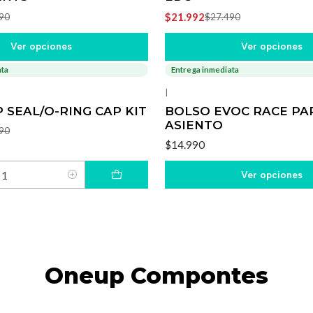
$21.992
90
$27.490
Ver opciones
Ver opciones
ata
Entrega inmediata
|
 SEAL/O-RING CAP KIT
BOLSO EVOC RACE PA
ASIENTO
90
$14.990
Ver opciones
Oneup Compontes