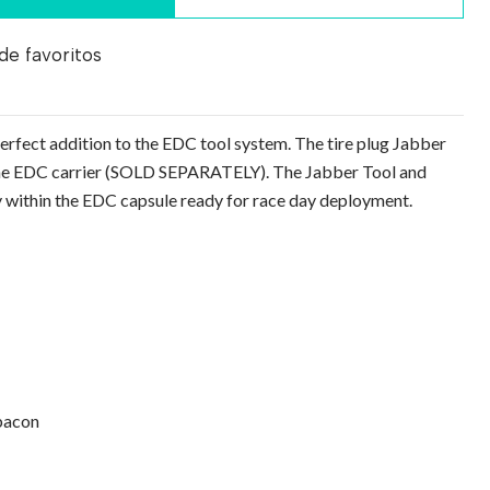
 de favoritos
rfect addition to the EDC tool system. The tire plug Jabber
 the EDC carrier (SOLD SEPARATELY). The Jabber Tool and
y within the EDC capsule ready for race day deployment.
bacon