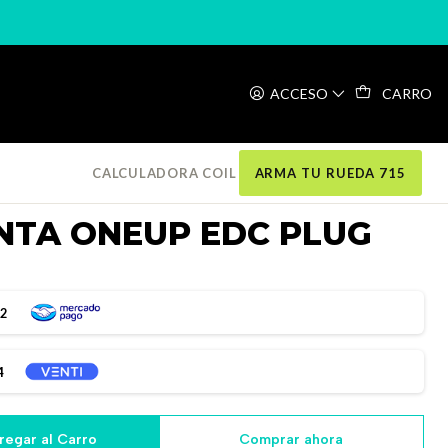
C PLUG KIT
ACCESO
CARRO
CALCULADORA COIL
ARMA TU RUEDA 715
NTA ONEUP EDC PLUG
32
4
regar al Carro
Comprar ahora