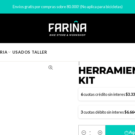
rios bicicleta
Herramientas para bicicletas
HERRAMIENTA ONEUP ED
Envíos gratis por compras sobre 80.000! (No aplica para bicicletas)
RIA
USADOS
TALLER
|
HERRAMIE
KIT
6
cuotas crédito sin interes
$3.3
3
cuotas débito sin interes
$6.66
Ag