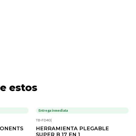
e estos
Entrega inmediata
TB-FD40
|
PONENTS
HERRAMIENTA PLEGABLE
SUPER B 17 EN 1