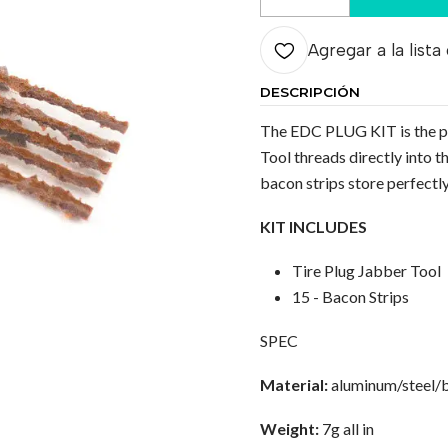
Cantidad
Agregar a la lista
DESCRIPCIÓN
The EDC PLUG KIT is the pe
Tool threads directly into
bacon strips store perfectl
KIT INCLUDES
Tire Plug Jabber Tool
15 - Bacon Strips
SPEC
Material:
aluminum/steel/
Weight:
7g all in