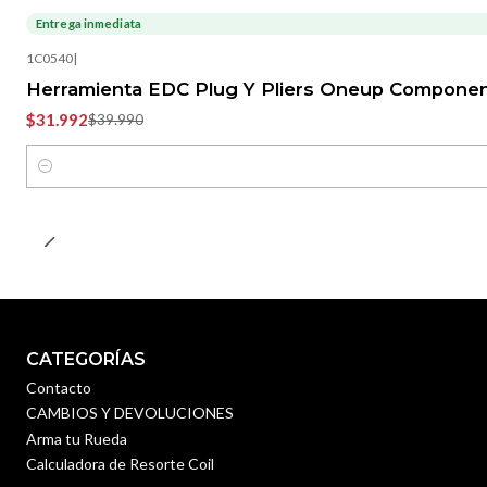
Entrega inmediata
-20%
OFF
1C0540
|
Herramienta EDC Plug Y Pliers Oneup Compone
$31.992
$39.990
Cantidad
CATEGORÍAS
Contacto
CAMBIOS Y DEVOLUCIONES
Arma tu Rueda
Calculadora de Resorte Coil