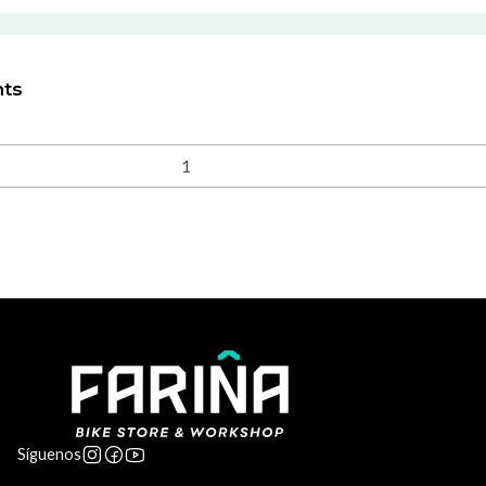
nts
Síguenos