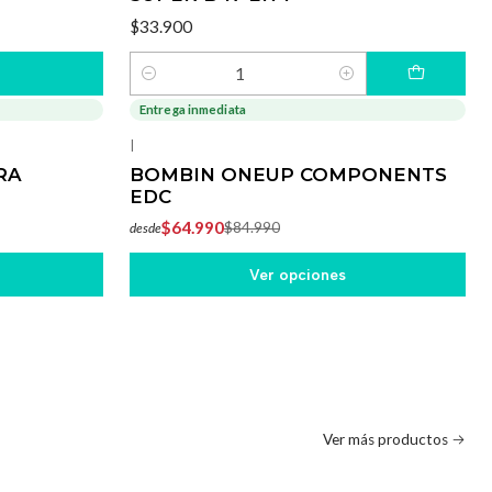
$33.900
Cantidad
Entrega inmediata
-24%
OFF
|
RA
BOMBIN ONEUP COMPONENTS
EDC
$64.990
$84.990
desde
Ver opciones
Ver más productos