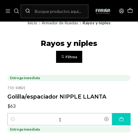
N
Envíos gratis por compras sobre 80.000! (No aplica para bicicletas)
C
Inicio
Armador de Ruedas
Rayos y niples
Rayos y niples
Filtros
Entrega inmediata
715-1082
|
Golilla/espaciador NIPPLE LLANTA
$63
Cantidad
Entrega inmediata