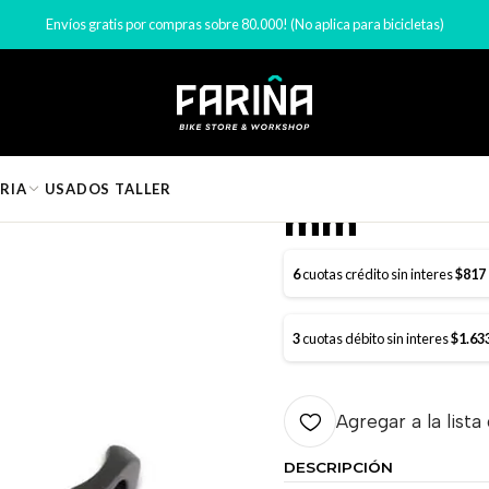
Inicio
Bloqueo Collerin UNO Aluminio 34.9 mm
Envíos gratis por compras sobre 80.000! (No aplica para bicicletas)
|
Bloqueo Co
RIA
USADOS
TALLER
mm
6
cuotas crédito sin interes
$817
3
cuotas débito sin interes
$1.63
Agregar a la lista
DESCRIPCIÓN