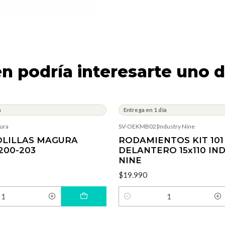
n podría interesarte uno d
a
Entrega en 1 día
ura
SV-OEKMB02
|
Industry Nine
OLILLAS MAGURA
RODAMIENTOS KIT 101
200-203
DELANTERO 15x110 IN
NINE
$19.990
Cantidad