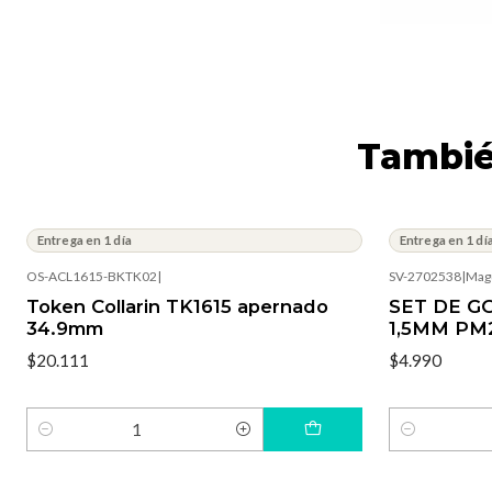
Tambié
Entrega en 1 día
Entrega en 1 dí
OS-ACL1615-BKTK02
|
SV-2702538
|
Mag
Token Collarin TK1615 apernado
SET DE G
34.9mm
1,5MM PM
$20.111
$4.990
Cantidad
Cantidad