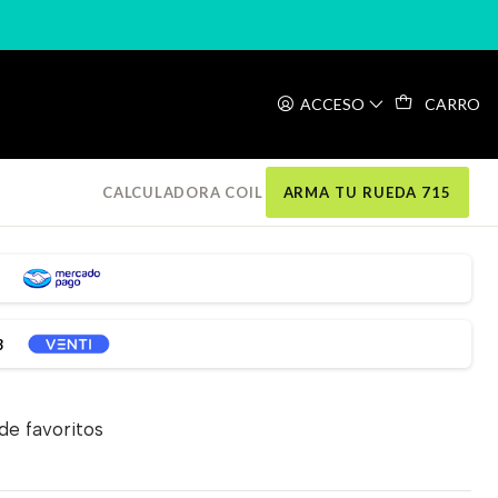
ACCESO
CARRO
llerin UNO Aluminio 34.9
CALCULADORA COIL
ARMA TU RUEDA 715
3
 de favoritos