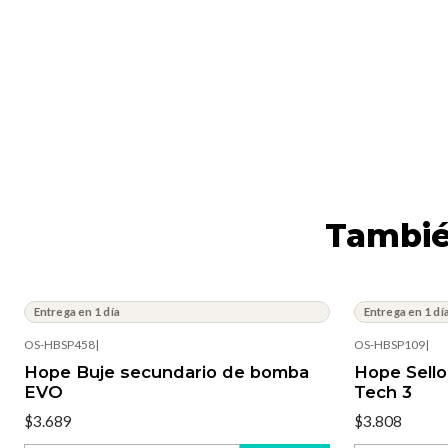
Tambié
Entrega en 1 día
Entrega en 1 dí
OS-HBSP458
|
OS-HBSP109
|
Hope Buje secundario de bomba
Hope Sell
EVO
Tech 3
$3.689
$3.808