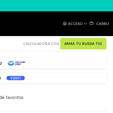
 VALVE
ACCESO
CARRO
YO MINI FLIP TWIN
CALCULADORA COIL
ARMA TU RUEDA 715
32
3
 de favoritos