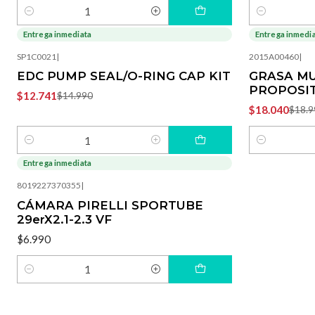
Cantidad
Cantidad
Entrega inmediata
Entrega inmedi
-15%
OFF
-5%
OFF
SP1C0021
|
2015A00460
|
EDC PUMP SEAL/O-RING CAP KIT
GRASA MU
PROPOSIT
$12.741
$14.990
$18.040
$18.9
Cantidad
Cantidad
Entrega inmediata
8019227370355
|
CÁMARA PIRELLI SPORTUBE
29erX2.1-2.3 VF
$6.990
Cantidad