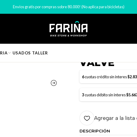
Accesorios bicicleta
Bombín bicicleta
BOMBIN GIYO MINI FLIP TWIN
Envíos gratis por compras sobre 80.000! (No aplica para bicicletas)
|
BOMBIN GI
RIA
USADOS
TALLER
VALVE
6
cuotas crédito sin interes
$2.8
3
cuotas débito sin interes
$5.66
Agregar a la lista
DESCRIPCIÓN