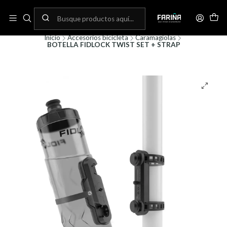
N
Envíos gratis por compras sobre 80.000! (No aplica para bicicletas)
C
Inicio
Accesorios bicicleta
Caramagiolas
BOTELLA FIDLOCK TWIST SET + STRAP