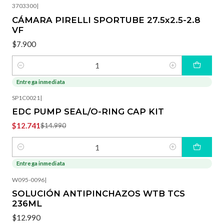
3703300
|
CÁMARA PIRELLI SPORTUBE 27.5x2.5-2.8
VF
$7.900
Cantidad
Entrega inmediata
-15%
OFF
SP1C0021
|
EDC PUMP SEAL/O-RING CAP KIT
$12.741
$14.990
Cantidad
Entrega inmediata
W095-0096
|
SOLUCIÓN ANTIPINCHAZOS WTB TCS
236ML
$12.990