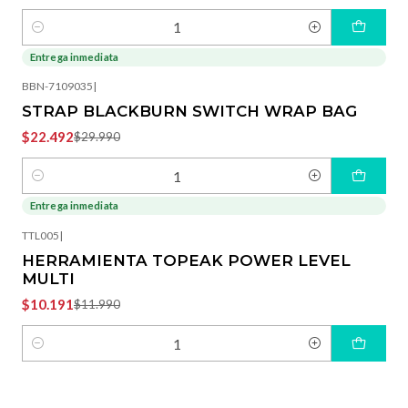
Cantidad
Entrega inmediata
-25%
OFF
BBN-7109035
|
STRAP BLACKBURN SWITCH WRAP BAG
$22.492
$29.990
Cantidad
Entrega inmediata
-15%
OFF
TTL005
|
HERRAMIENTA TOPEAK POWER LEVEL
MULTI
$10.191
$11.990
Cantidad