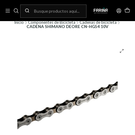
N
Envíos gratis por compras sobre 80.000! (No aplica para bicicletas)
C
Inicio
Componentes de Bicicleta
Cadenas de bicicleta
CADENA SHIMANO DEORE CN-HG54 10V