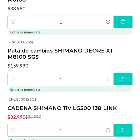
$33.990
Cantidad
Entrega inmediata
IRDM8100SGS
|
Pata de cambios SHIMANO DEORE XT
M8100 SGS
$159.990
Cantidad
Entrega inmediata
-6%
OFF
ICNLG500126Q
|
CADENA SHIMANO 11V LG500 138 LINK
$32.990
$34.990
Cantidad