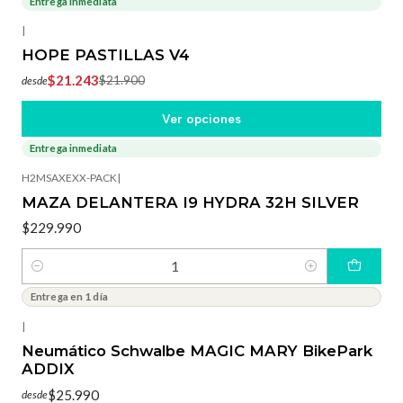
Entrega inmediata
-3%
OFF
|
HOPE PASTILLAS V4
$21.243
$21.900
desde
Ver opciones
Entrega inmediata
H2MSAXEXX-PACK
|
MAZA DELANTERA I9 HYDRA 32H SILVER
$229.990
Cantidad
Entrega en 1 día
|
Neumático Schwalbe MAGIC MARY BikePark
ADDIX
$25.990
desde