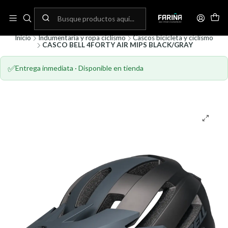
N
Envíos gratis por compras sobre 80.000! (No aplica para bicicletas)
C
Inicio
Indumentaria y ropa ciclismo
Cascos bicicleta y ciclismo
CASCO BELL 4FORTY AIR MIPS BLACK/GRAY
✅
Entrega inmediata · Disponible en tienda