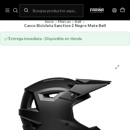
N
Envíos gratis por compras sobre 80.000! (No aplica para bicicletas)
C
Inicio
Marcas
Bell
Casco Bicicleta Sanction 2 Negro Mate Bell
✅
Entrega inmediata · Disponible en tienda