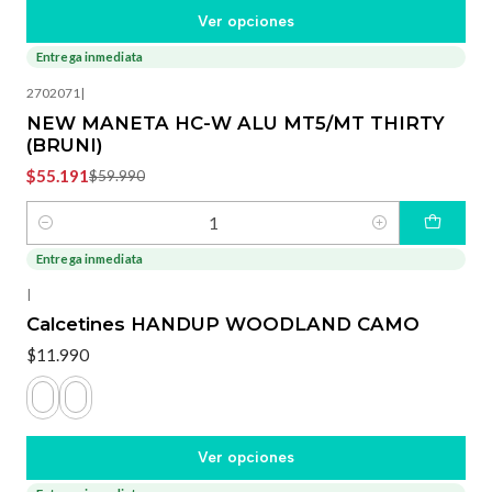
Ver opciones
Entrega inmediata
-8%
OFF
2702071
|
NEW MANETA HC-W ALU MT5/MT THIRTY
(BRUNI)
$55.191
$59.990
Cantidad
Entrega inmediata
|
Calcetines HANDUP WOODLAND CAMO
$11.990
Ver opciones