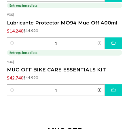
Entrega inmediata
-5%
OFF
930
|
Lubricante Protector MO94 Muc-Off 400ml
$14.240
$14.990
Cantidad
Entrega inmediata
-5%
OFF
936
|
MUC-OFF BIKE CARE ESSENTIALS KIT
$42.740
$44.990
Cantidad