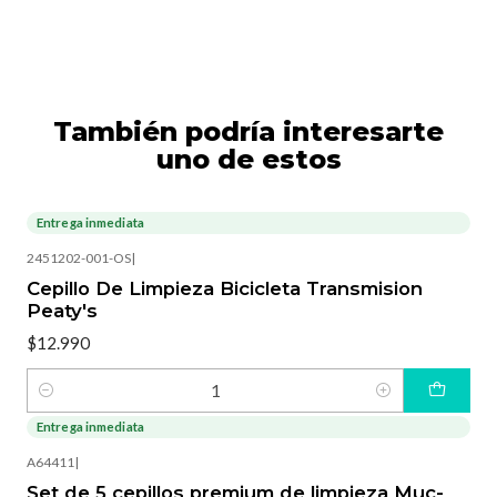
También podría interesarte
uno de estos
Entrega inmediata
2451202-001-OS
|
Cepillo De Limpieza Bicicleta Transmision
Peaty's
$12.990
Cantidad
Entrega inmediata
A64411
|
Set de 5 cepillos premium de limpieza Muc-