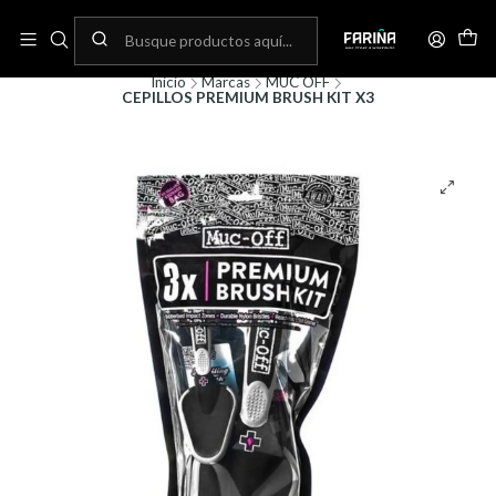
N
Envíos gratis por compras sobre 80.000! (No aplica para bicicletas)
C
Inicio
Marcas
MUC OFF
CEPILLOS PREMIUM BRUSH KIT X3