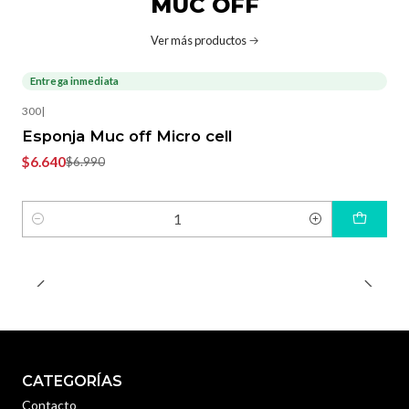
MUC OFF
Ver más productos
Entrega inmediata
-5%
OFF
300
|
Esponja Muc off Micro cell
$6.640
$6.990
Cantidad
CATEGORÍAS
Contacto