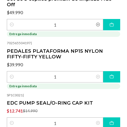
Off
$49.990
Cantidad
Entrega inmediata
702565504197
|
PEDALES PLATAFORMA NP15 NYLON
FIFTY-FIFTY YELLOW
$39.990
Cantidad
Entrega inmediata
-15%
OFF
SP1C0021
|
EDC PUMP SEAL/O-RING CAP KIT
$12.741
$14.990
Cantidad