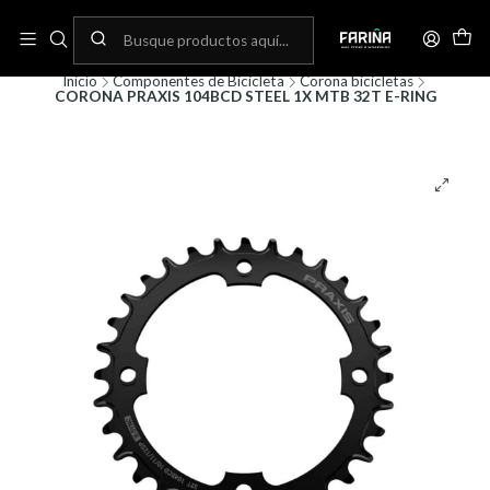
N
Envíos gratis por compras sobre 80.000! (No aplica para bicicletas)
C
Inicio
Componentes de Bicicleta
Corona bicicletas
CORONA PRAXIS 104BCD STEEL 1X MTB 32T E-RING