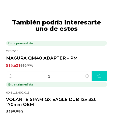
También podría interesarte
uno de estos
Entrega inmediata
-8%
OFF
2700515
|
MAGURA QM40 ADAPTER - PM
$15.631
$16.990
Cantidad
Entrega inmediata
00.6118.602.013
|
VOLANTE SRAM GX EAGLE DUB 12v 32t
170mm OEM
$199.990