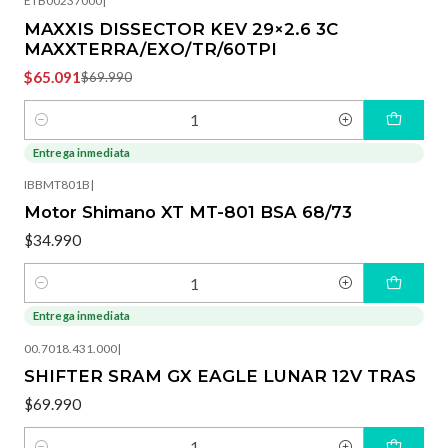
ETB00237000
|
MAXXIS DISSECTOR KEV 29×2.6 3C
MAXXTERRA/EXO/TR/60TPI
$65.091
$69.990
Cantidad
Entrega inmediata
IBBMT801B
|
Motor Shimano XT MT-801 BSA 68/73
$34.990
Cantidad
Entrega inmediata
00.7018.431.000
|
SHIFTER SRAM GX EAGLE LUNAR 12V TRAS
$69.990