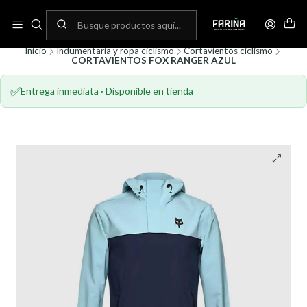
N
Envíos gratis por compras sobre 80.000! (No aplica para bicicletas)
C
Inicio
Indumentaria y ropa ciclismo
Cortavientos ciclismo
CORTAVIENTOS FOX RANGER AZUL
✅
Entrega inmediata · Disponible en tienda