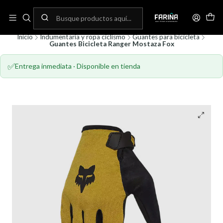
N
Envíos gratis por compras sobre 80.000! (No aplica para bicicletas)
C
Inicio
Indumentaria y ropa ciclismo
Guantes para bicicleta
Guantes Bicicleta Ranger Mostaza Fox
✅
Entrega inmediata · Disponible en tienda