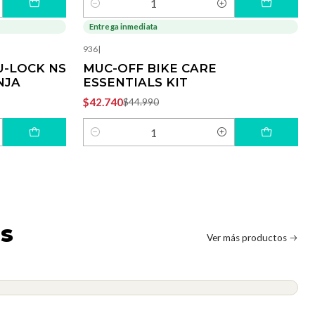
Cantidad
Entrega inmediata
-5%
OFF
936
|
-LOCK NS
MUC-OFF BIKE CARE
NJA
ESSENTIALS KIT
$42.740
$44.990
Cantidad
as
Ver más productos