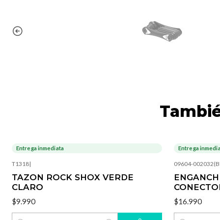
Tambié
Entrega inmediata
Entrega inmedi
T1318
|
09604-002032(B
TAZON ROCK SHOX VERDE
ENGANCHE
CLARO
CONECTO
$9.990
$16.990