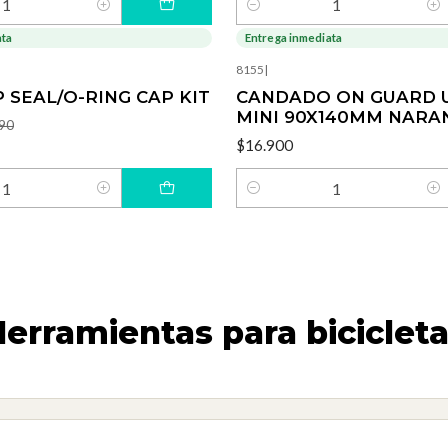
Cantidad
ata
Entrega inmediata
8155
|
 SEAL/O-RING CAP KIT
CANDADO ON GUARD U
MINI 90X140MM NARA
90
$16.900
Cantidad
erramientas para biciclet