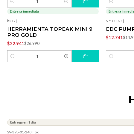
Cantidad
Cantidad
Entrega inmediata
Entrega inmedi
-15%
OFF
-15%
OFF
h217
|
SP1C0021
|
HERRAMIENTA TOPEAK MINI 9
EDC PUMP
PRO GOLD
$12.741
$14.9
$22.941
$26.990
Cantidad
Cantidad
H
Entrega en 1 día
SV-398-01-240
|
Fox