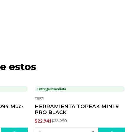
e estos
Entrega inmediata
-15%
OFF
T897
|
MO94 Muc-
HERRAMIENTA TOPEAK MINI 9
PRO BLACK
$22.941
$26.990