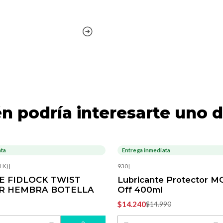
n podría interesarte uno d
ata
Entrega inmediata
-5%
OFF
LK)
|
930
|
 FIDLOCK TWIST
Lubricante Protector 
R HEMBRA BOTELLA
Off 400ml
$14.240
$14.990