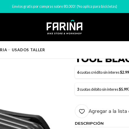
icleta
Herramientas para bicicletas
HERRAMIENTA RAP II 12 MULTI
Envíos gratis por compras sobre 80.000! (No aplica para bicicletas)
|
HERRAMIEN
RIA
USADOS
TALLER
TOOL BLA
6
cuotas crédito sin interes
$2.9
3
cuotas débito sin interes
$5.99
Agregar a la lista
DESCRIPCIÓN