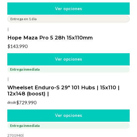
Ver opciones
Entrega en 1 día
|
Hope Maza Pro 5 28h 15x110mm
$143.990
Ver opciones
Entrega inmediata
|
Wheelset Enduro-S 29" 101 Hubs | 15x110 |
12x148 (boost) |
$729.990
desde
Ver opciones
Entrega inmediata
-8%
OFF
2701940
|