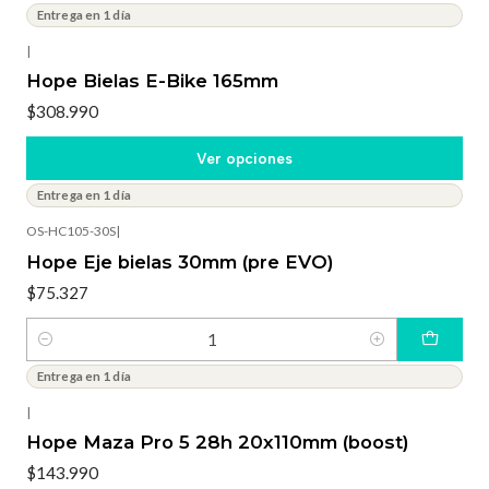
Entrega en 1 día
|
Hope Bielas E-Bike 165mm
$308.990
Ver opciones
Entrega en 1 día
OS-HC105-30S
|
Hope Eje bielas 30mm (pre EVO)
$75.327
Cantidad
Entrega en 1 día
|
Hope Maza Pro 5 28h 20x110mm (boost)
$143.990