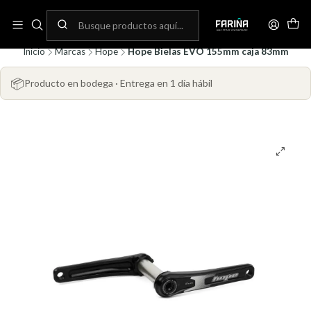
N
Envíos gratis por compras sobre 80.000! (No aplica para bicicletas)
C
Inicio
Marcas
Hope
Hope Bielas EVO 155mm caja 83mm
📦
Producto en bodega · Entrega en 1 día hábil