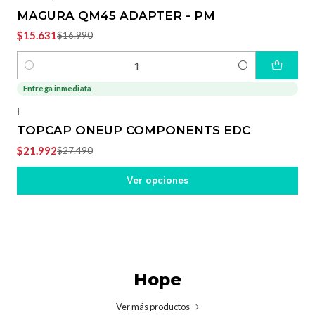
MAGURA QM45 ADAPTER - PM
$15.631
$16.990
Cantidad
Entrega inmediata
-20%
OFF
|
TOPCAP ONEUP COMPONENTS EDC
$21.992
$27.490
Ver opciones
Hope
Ver más productos