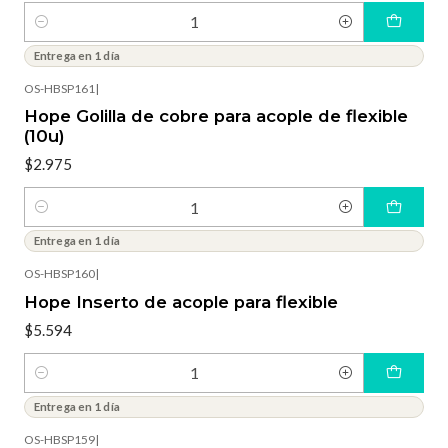
Cantidad
Entrega en 1 día
OS-HBSP161
|
Hope Golilla de cobre para acople de flexible
(10u)
$2.975
Cantidad
Entrega en 1 día
OS-HBSP160
|
Hope Inserto de acople para flexible
$5.594
Cantidad
Entrega en 1 día
OS-HBSP159
|