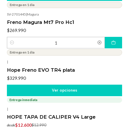
Entrega en 1 día
SV-2701445
|
Magura
Freno Magura Mt7 Pro Hc1
$269.990
Cantidad
Entrega en 1 día
|
Hope Freno EVO TR4 plata
$329.990
Ver opciones
Entrega inmediata
-3%
OFF
|
HOPE TAPA DE CALIPER V4 Large
$12.600
$12.990
desde