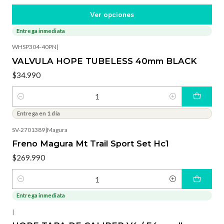
Ver opciones
Entrega inmediata
WHSP304-40PN
|
VALVULA HOPE TUBELESS 40mm BLACK
$34.990
Cantidad
Entrega en 1 día
SV-2701389
|
Magura
Freno Magura Mt Trail Sport Set Hc1
$269.990
Cantidad
Entrega inmediata
-3%
OFF
|