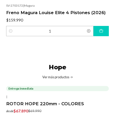
SV-2703172
|
Magura
Freno Magura Louise Elite 4 Pistones (2026)
$159.990
Cantidad
Hope
Ver más productos
Entrega inmediata
-3%
OFF
|
ROTOR HOPE 220mm - COLORES
$67.890
$69.990
desde