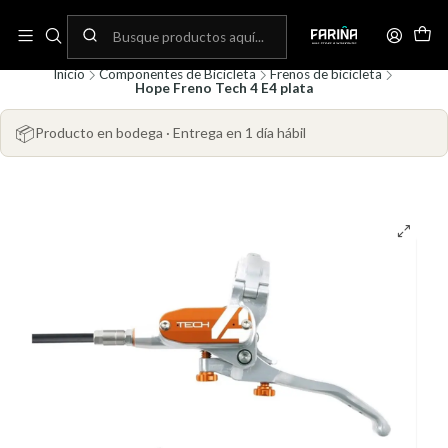
N
Envíos gratis por compras sobre 80.000! (No aplica para bicicletas)
C
Inicio
Componentes de Bicicleta
Frenos de bicicleta
Hope Freno Tech 4 E4 plata
📦
Producto en bodega · Entrega en 1 día hábil