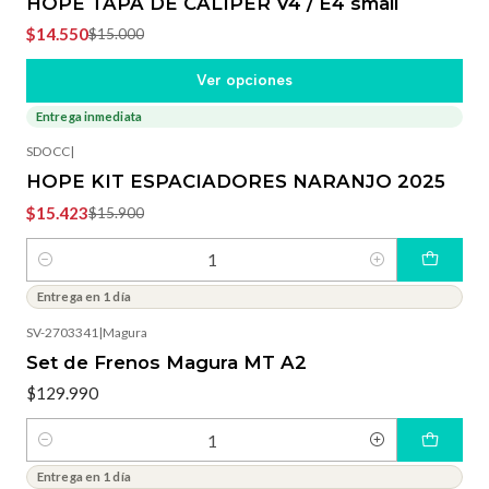
HOPE TAPA DE CALIPER V4 / E4 small
$14.550
$15.000
Ver opciones
Entrega inmediata
-3%
OFF
SDOCC
|
HOPE KIT ESPACIADORES NARANJO 2025
$15.423
$15.900
Cantidad
Entrega en 1 día
SV-2703341
|
Magura
Set de Frenos Magura MT A2
$129.990
Cantidad
Entrega en 1 día