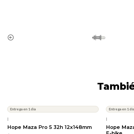
Tambié
Entrega en 1 día
Entrega en 1 dí
|
|
Hope Maza Pro 5 32h 12x148mm
Hope Maza
E-bike