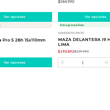
$344.990
Ver opciones
Ver opciones
Entrega inmediata
a
-17%
OFF
H2MIAXEXX-PACK
|
MAZA DELANTERA I9 
 Pro 5 28h 15x110mm
LIMA
$190.892
$229.990
Ver opciones
Cantidad