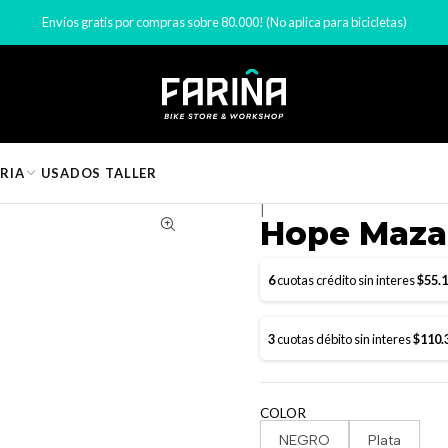
Componentes de Bicicleta
Mazas bicicleta
Hope Maza Pro 5 28h 12
Envíos gratis por compras sobre 80.000! (No aplica para bicicletas)
RIA
USADOS
TALLER
|
Hope Maza
6
cuotas crédito sin interes
$55.
3
cuotas débito sin interes
$110.
COLOR
NEGRO
Plata