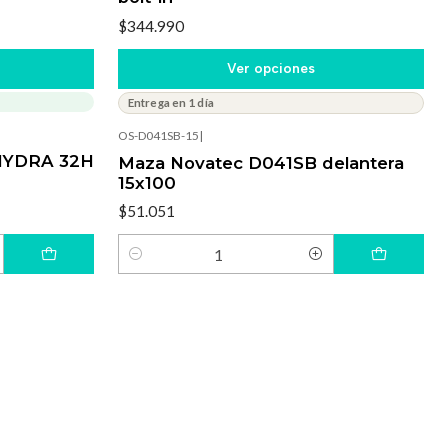
$344.990
Ver opciones
Entrega en 1 día
OS-D041SB-15
|
HYDRA 32H
Maza Novatec D041SB delantera
15x100
$51.051
Cantidad