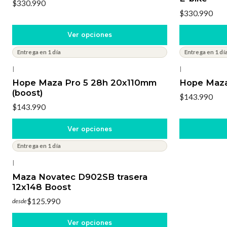
$330.990
$330.990
Ver opciones
Entrega en 1 día
Entrega en 1 dí
|
|
Hope Maza Pro 5 28h 20x110mm
Hope Maza
(boost)
$143.990
$143.990
Ver opciones
Entrega en 1 día
|
Maza Novatec D902SB trasera
12x148 Boost
$125.990
desde
Ver opciones