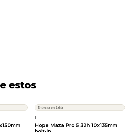
e estos
Entrega en 1 día
|
2x150mm
Hope Maza Pro 5 32h 10x135mm
bolt-in