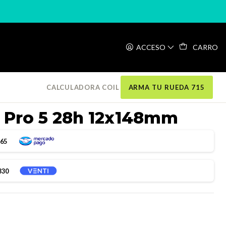
x148mm
ACCESO
CARRO
CALCULADORA COIL
ARMA TU RUEDA 715
 Pro 5 28h 12x148mm
165
330