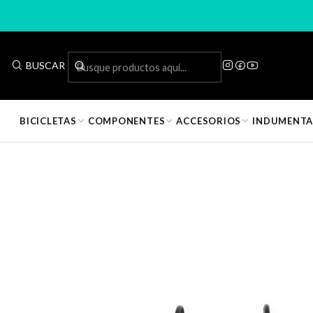
Inicio
BUSCAR
📦
Producto en bodega · Entrega en 1 día hábil
BICICLETAS
COMPONENTES
ACCESORIOS
INDUMENTA