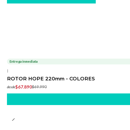
Entrega inmediata
-3%
OFF
|
ROTOR HOPE 220mm - COLORES
$67.890
$69.990
desde