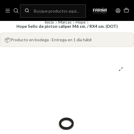
N
Envíos gratis por compras sobre 80.000! (No aplica para bicicletas)
C
Inicio
Marcas
Hope
Hope Sello de piston caliper M6 sm. / RX4 sm. (DOT)
📦
Producto en bodega · Entrega en 1 día hábil