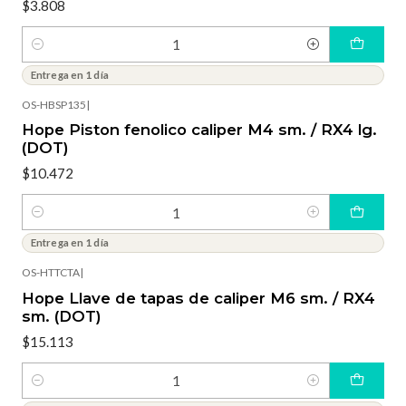
$3.808
Cantidad
Entrega en 1 día
OS-HBSP135
|
Hope Piston fenolico caliper M4 sm. / RX4 lg.
(DOT)
$10.472
Cantidad
Entrega en 1 día
OS-HTTCTA
|
Hope Llave de tapas de caliper M6 sm. / RX4
sm. (DOT)
$15.113
Cantidad