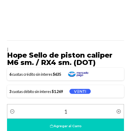
|
Hope Sello de piston caliper
M6 sm. / RX4 sm. (DOT)
6
cuotas crédito sin interes
$635
3
cuotas débito sin interes
$1.269
Cantidad
Agregar al Carro