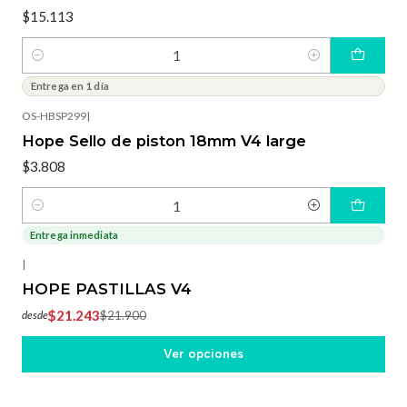
$15.113
Cantidad
Entrega en 1 día
OS-HBSP299
|
Hope Sello de piston 18mm V4 large
$3.808
Cantidad
Entrega inmediata
-3%
OFF
|
HOPE PASTILLAS V4
$21.243
$21.900
desde
Ver opciones