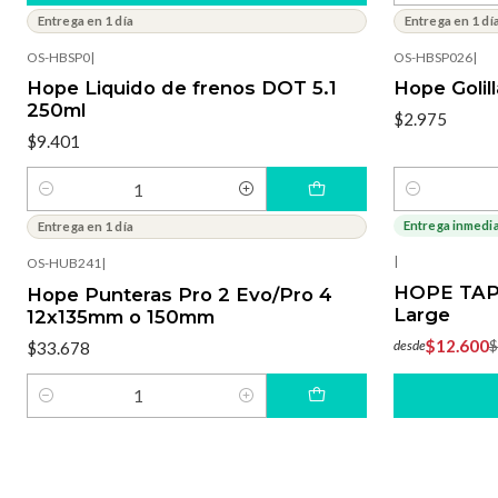
Entrega en 1 día
Entrega en 1 dí
OS-HBSP0
|
OS-HBSP026
|
Hope Liquido de frenos DOT 5.1
Hope Golil
250ml
$2.975
$9.401
Cantidad
Cantidad
Entrega inmedi
Entrega en 1 día
-3%
OFF
|
OS-HUB241
|
HOPE TAP
Hope Punteras Pro 2 Evo/Pro 4
Large
12x135mm o 150mm
$12.600
$
desde
$33.678
Cantidad