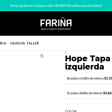
Inicio
Marcas
Hope
Hope Tapa de reservorio Tech 4 izquierda
Envíos gratis por compras sobre 80.000! (No aplica para bicicletas)
RIA
USADOS
TALLER
|
Hope Tapa 
izquierda
6
cuotas crédito sin interes
$2.3
3
cuotas débito sin interes
$4.66
COLOR