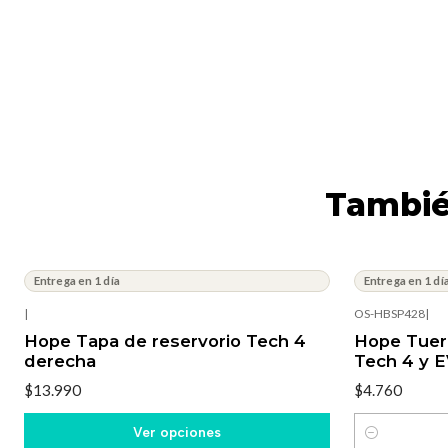
Tambié
Entrega en 1 día
Entrega en 1 dí
|
OS-HBSP428
|
Hope Tapa de reservorio Tech 4
Hope Tuerc
derecha
Tech 4 y 
$13.990
$4.760
Ver opciones
Cantidad