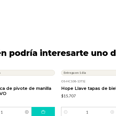
n podría interesarte uno d
a
Entrega en 1 día
OS-HC108-13TS
|
a de pivote de manilla
Hope Llave tapas de bi
EVO
$15.707
Cantidad