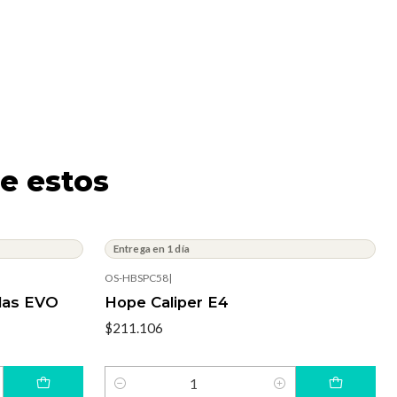
e estos
Entrega en 1 día
OS-HBSPC58
|
elas EVO
Hope Caliper E4
$211.106
Cantidad