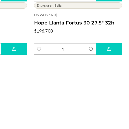
Entrega en 1 día
OS-WHSP070
|
-
Hope Llanta Fortus 30 27.5" 32h
$196.708
Cantidad