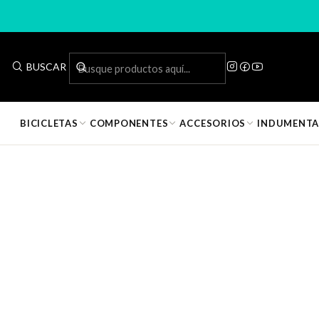
BUSCAR
📦
Producto en bodega · Entrega en 1 día hábil
BICICLETAS
COMPONENTES
ACCESORIOS
INDUMENTA