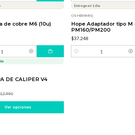
a
Entrega en 1 día
OS-HBMMN
|
la de cobre M6 (10u)
Hope Adaptador tipo M 
PM160/PM200
$37.248
Cantidad
ata
A DE CALIPER V4
12.990
Ver opciones