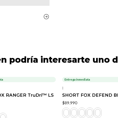
n podría interesarte uno d
ata
Entrega inmediata
|
OX RANGER TruDri™ LS
SHORT FOX DEFEND B
$89.990