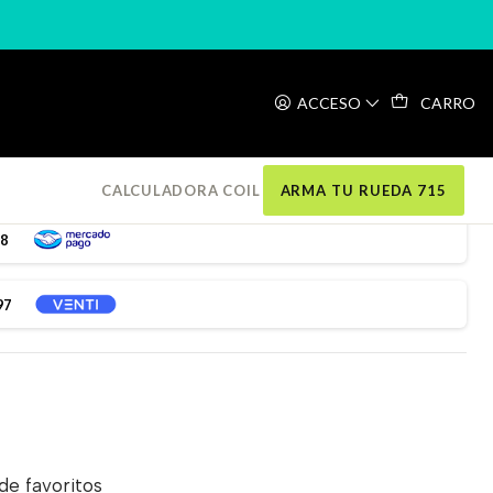
D LS BLACK
ACCESO
CARRO
X DEFEND LS BLACK
CALCULADORA COIL
ARMA TU RUEDA 715
98
97
 de favoritos