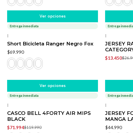
Ver opciones
Entrega inmediata
Entrega inmedi
-50%
OFF
|
|
Short Bicicleta Ranger Negro Fox
JERSEY R
CATEGOR
$69.990
$13.450
$26.9
Ver opciones
Entrega inmediata
Entrega inmedi
-40%
OFF
|
|
CASCO BELL 4FORTY AIR MIPS
JERSEY F
BLACK
MANGA L
$71.994
$44.990
$119.990