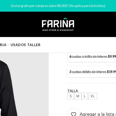
mentaria y ropa ciclismo
Jerseys y poleras ciclismo
JERSEY FOX DEFEN
Envíos gratis por compras sobre 80.000! (No aplica para bicicletas)
|
JERSEY FO
RIA
USADOS
TALLER
6
cuotas crédito sin interes
$9.9
3
cuotas débito sin interes
$19.9
TALLA
S
M
L
XL
Agregar a la lista