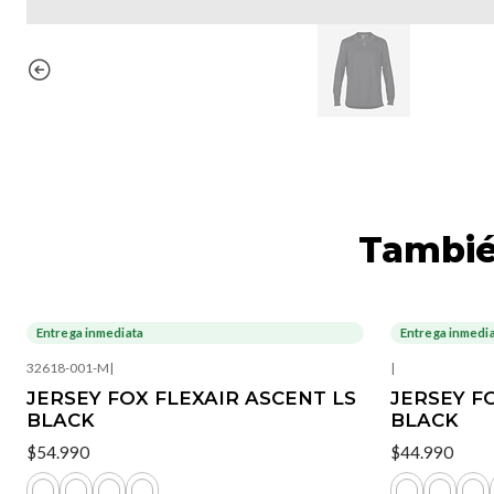
Tambié
Entrega inmediata
Entrega inmedi
32618-001-M
|
|
JERSEY FOX FLEXAIR ASCENT LS
JERSEY F
BLACK
BLACK
$54.990
$44.990