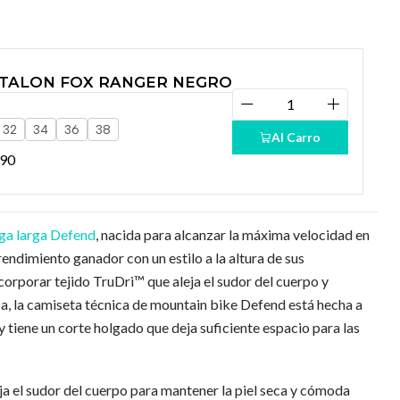
TALON FOX RANGER NEGRO
32
34
36
38
Al Carro
990
a larga
Defend
, nacida para alcanzar la máxima velocidad en
 rendimiento ganador con un estilo a la altura de sus
orporar tejido TruDri™ que aleja el sudor del cuerpo y
eca, la camiseta técnica de mountain bike Defend está hecha a
 y tiene un corte holgado que deja suficiente espacio para las
ja el sudor del cuerpo para mantener la piel seca y cómoda