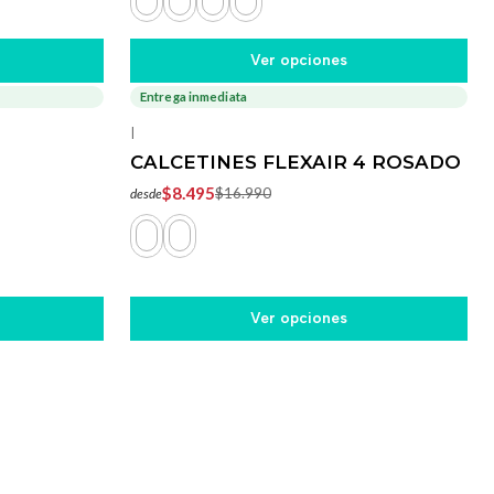
Ver opciones
Entrega inmediata
-50%
OFF
|
CALCETINES FLEXAIR 4 ROSADO
$8.495
$16.990
desde
Ver opciones