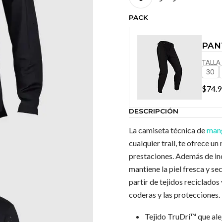
PACK
PAN
TALLA
30
$74.
DESCRIPCIÓN
La camiseta técnica de
mang
cualquier trail, te ofrece un
prestaciones. Además de inc
mantiene la piel fresca y s
partir de tejidos reciclados
coderas y las protecciones.
Tejido TruDri™ que ale