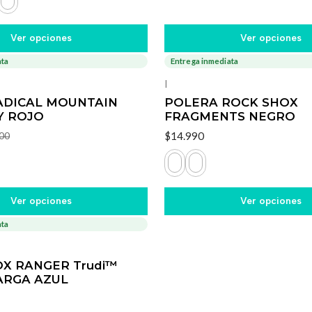
Ver opciones
Ver opciones
ata
Entrega inmediata
|
ADICAL MOUNTAIN
POLERA ROCK SHOX
Y ROJO
FRAGMENTS NEGRO
$14.990
00
Ver opciones
Ver opciones
ata
OX RANGER Trudi™
ARGA AZUL