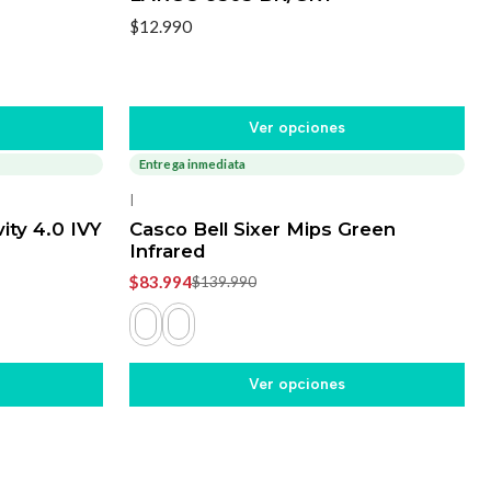
$12.990
Ver opciones
Entrega inmediata
-40%
OFF
|
ty 4.0 IVY
Casco Bell Sixer Mips Green
Infrared
$83.994
$139.990
Ver opciones