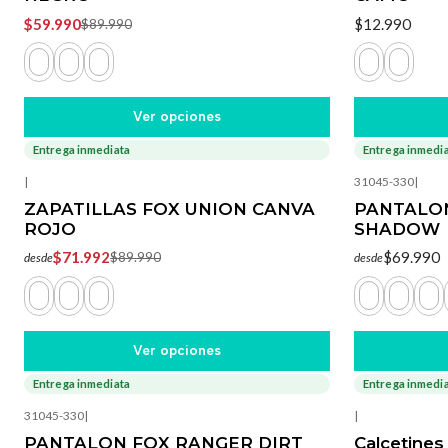
$59.990
$12.990
$89.990
Ver opciones
Entrega inmediata
Entrega inmedi
-20%
OFF
|
31045-330
|
ZAPATILLAS FOX UNION CANVA
PANTALO
ROJO
SHADOW
$71.992
$69.990
$89.990
desde
desde
Ver opciones
Entrega inmediata
Entrega inmedi
31045-330
|
|
PANTALON FOX RANGER DIRT
Calcetin