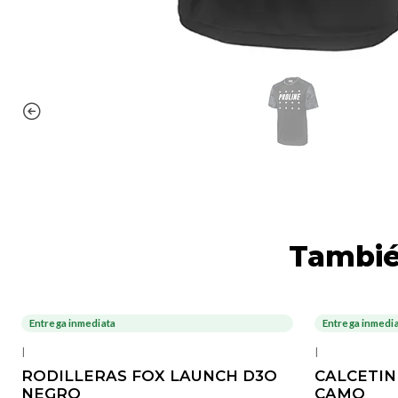
Tambié
Entrega inmediata
Entrega inmedi
-33%
OFF
|
|
RODILLERAS FOX LAUNCH D3O
CALCETIN
NEGRO
CAMO