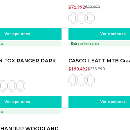
$71.992
$89.990
Ver opciones
Ver opciones
ata
Entrega inmediata
-25%
OFF
|
N FOX RANGER DARK
CASCO LEATT MTB Gravi
$190.492
$253.990
Ver opciones
Ver opciones
ata
es HANDUP WOODLAND