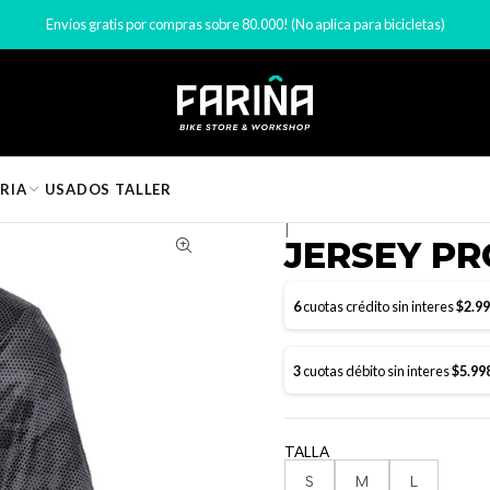
taria y ropa ciclismo
Jerseys y poleras ciclismo
JERSEY PROLINE TA
Envíos gratis por compras sobre 80.000! (No aplica para bicicletas)
RIA
USADOS
TALLER
|
JERSEY PR
6
cuotas crédito sin interes
$2.9
3
cuotas débito sin interes
$5.99
TALLA
S
M
L