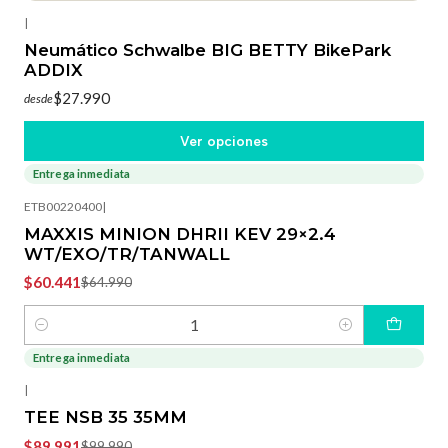
|
Neumático Schwalbe BIG BETTY BikePark
ADDIX
$27.990
desde
Ver opciones
Entrega inmediata
-7%
OFF
ETB00220400
|
MAXXIS MINION DHRII KEV 29×2.4
WT/EXO/TR/TANWALL
$60.441
$64.990
Cantidad
Entrega inmediata
-10%
OFF
|
TEE NSB 35 35MM
$89.991
$99.990