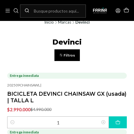
N
Envíos gratis por compras sobre 80.000! (No aplica para bicicletas)
C
Inicio
Marcas
Devinci
Devinci
Filtros
Entrega inmediata
-40%
OFF
202509CHAINSAWL
|
BICICLETA DEVINCI CHAINSAW GX (usada)
| TALLA L
$2.990.000
$4.990.000
Cantidad
Entrega inmediata