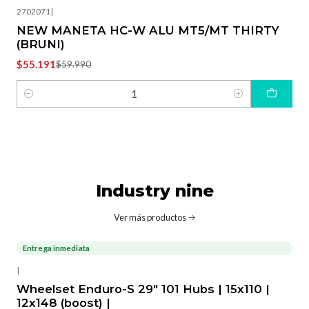
2702071
|
NEW MANETA HC-W ALU MT5/MT THIRTY
(BRUNI)
$55.191
$59.990
Cantidad
Industry nine
Ver más productos
Entrega inmediata
|
Wheelset Enduro-S 29" 101 Hubs | 15x110 |
12x148 (boost) |