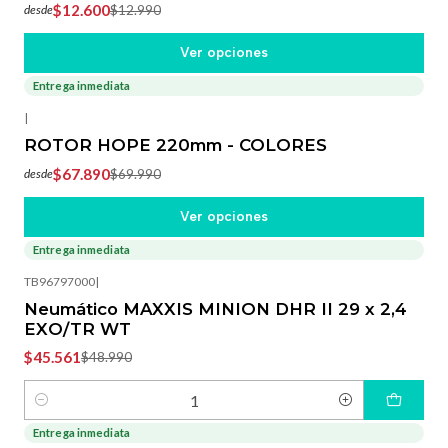
$12.600
$12.990
desde
Ver opciones
Entrega inmediata
-3%
OFF
|
ROTOR HOPE 220mm - COLORES
$67.890
$69.990
desde
Ver opciones
Entrega inmediata
-7%
OFF
TB96797000
|
Neumático MAXXIS MINION DHR II 29 x 2,4
EXO/TR WT
$45.561
$48.990
Cantidad
Entrega inmediata
-8%
OFF