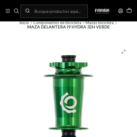
N
Envíos gratis por compras sobre 80.000! (No aplica para bicicletas)
C
Inicio
Componentes de Bicicleta
Mazas bicicleta
MAZA DELANTERA I9 HYDRA 32H VERDE