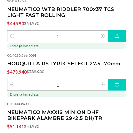
W010-0694
|
NEUMATICO WTB RIDDLER 700x37 TCS
LIGHT FAST ROLLING
$44.990
$64.990
Cantidad
Entrega inmediata
-40%
OFF
00.4020.566.009
|
HORQUILLA RS LYRIK SELECT 27.5 170mm
$473.940
$789.900
Cantidad
Entrega inmediata
-7%
OFF
ETB00435600
|
NEUMATICO MAXXIS MINION DHF
BIKEPARK ALAMBRE 29×2.5 DH/TR
$51.141
$54.990