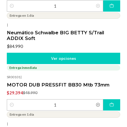
Cantidad
Entrega en 1 día
|
Neumático Schwalbe BIG BETTY S/Trail
ADDIX Soft
$84.990
Ver opciones
Entrega inmediata
-40%
OFF
SR00101
|
MOTOR DUB PRESSFIT BB30 Mtb 73mm
$29.394
$48.990
Cantidad
Entrega en 1 día
|