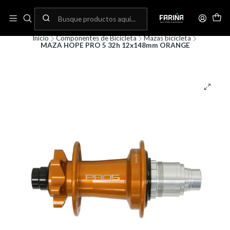
N
Envíos gratis por compras sobre 80.000! (No aplica para bicicletas)
C
Inicio
Componentes de Bicicleta
Mazas bicicleta
MAZA HOPE PRO 5 32h 12x148mm ORANGE