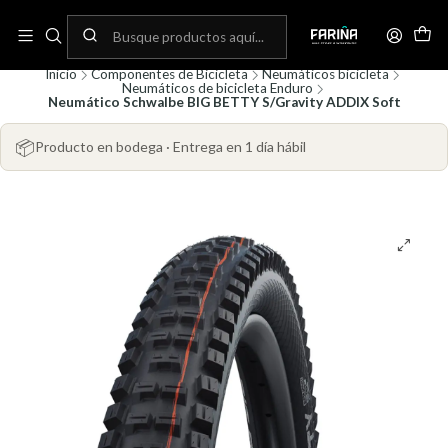
N
Envíos gratis por compras sobre 80.000! (No aplica para bicicletas)
C
Inicio
Componentes de Bicicleta
Neumáticos bicicleta
Neumáticos de bicicleta Enduro
Neumático Schwalbe BIG BETTY S/Gravity ADDIX Soft
📦
Producto en bodega · Entrega en 1 día hábil