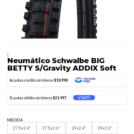
|
Neumático Schwalbe BIG
BETTY S/Gravity ADDIX Soft
6
cuotas crédito sin interes
$10.998
3
cuotas débito sin interes
$21.997
MEDIDA
27.5x2.4"
27.5x2.6"
29x2.4"
29x2.6"