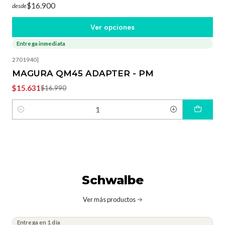
$16.900
desde
Ver opciones
Entrega inmediata
-8%
OFF
2701940
|
MAGURA QM45 ADAPTER - PM
$15.631
$16.990
Cantidad
Schwalbe
Ver más productos
Entrega en 1 día