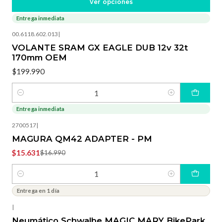
Ver opciones
Entrega inmediata
00.6118.602.013
|
VOLANTE SRAM GX EAGLE DUB 12v 32t
170mm OEM
$199.990
Cantidad
Entrega inmediata
-8%
OFF
2700517
|
MAGURA QM42 ADAPTER - PM
$15.631
$16.990
Cantidad
Entrega en 1 día
|
Neumático Schwalbe MAGIC MARY BikePark