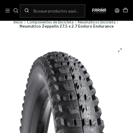
N
Envíos gratis por compras sobre 80.000! (No aplica para bicicletas)
C
Inicio
Componentes de Bicicleta
Neumáticos bicicleta
Neumático Zeppelin 27.5 x 2.7 Enduro Endurance