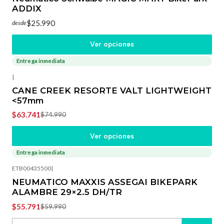
ADDIX
$25.990
desde
Ver opciones
Entrega inmediata
-15%
OFF
|
CANE CREEK RESORTE VALT LIGHTWEIGHT
<57mm
$63.741
$74.990
Ver opciones
Entrega inmediata
-7%
OFF
ETB00435500
|
NEUMATICO MAXXIS ASSEGAI BIKEPARK
ALAMBRE 29×2.5 DH/TR
$55.791
$59.990