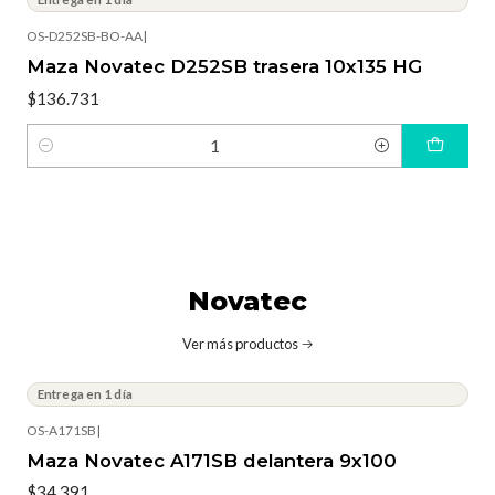
OS-D252SB-BO-AA
|
Maza Novatec D252SB trasera 10x135 HG
$136.731
Cantidad
Novatec
Ver más productos
Entrega en 1 día
OS-A171SB
|
Maza Novatec A171SB delantera 9x100
$34.391