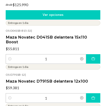
$125.990
desde
Ver opciones
Entrega en 1 día
OS-D041SB-B15-32
|
Maza Novatec D041SB delantera 15x110
Boost
$55.811
Cantidad
Entrega en 1 día
OS-D791SB-12
|
Maza Novatec D791SB delantera 12x100
$59.381
Cantidad
Entrega en 1 día