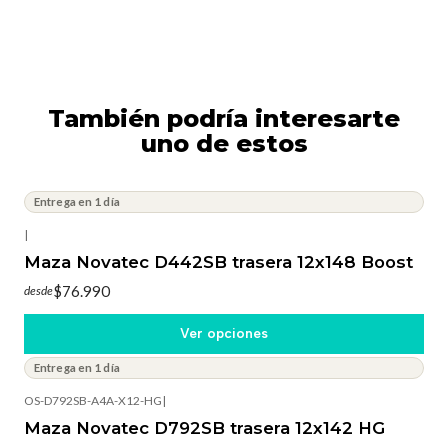
También podría interesarte
uno de estos
Entrega en 1 día
|
Maza Novatec D442SB trasera 12x148 Boost
$76.990
desde
Ver opciones
Entrega en 1 día
OS-D792SB-A4A-X12-HG
|
Maza Novatec D792SB trasera 12x142 HG