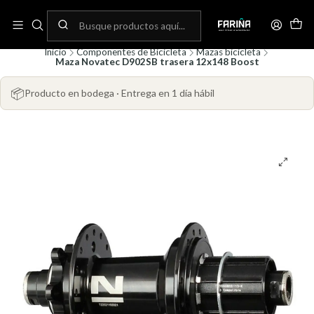
N
Envíos gratis por compras sobre 80.000! (No aplica para bicicletas)
C
Inicio
Componentes de Bicicleta
Mazas bicicleta
Maza Novatec D902SB trasera 12x148 Boost
📦
Producto en bodega · Entrega en 1 día hábil