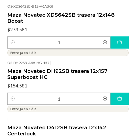
OS-XDS642SB-B12-A6ABG
|
Maza Novatec XDS642SB trasera 12x148
Boost
$273.581
Cantidad
Entrega en 1 día
OS-DH92SB-A4A-HG-157
|
Maza Novatec DH92SB trasera 12x157
Superboost HG
$154.581
Cantidad
Entrega en 1 día
|
Maza Novatec D412SB trasera 12x142
Centerlock