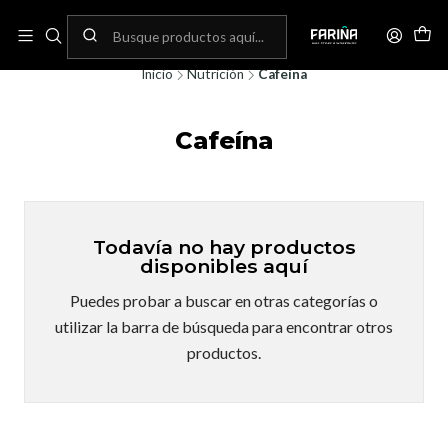
N
Envíos gratis por compras sobre 80.000! (No aplica para bicicletas)
C
Inicio
Nutrición
Cafeína
Cafeína
Todavía no hay productos
disponibles aquí
Puedes probar a buscar en otras categorías o
utilizar la barra de búsqueda para encontrar otros
productos.