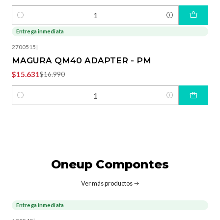
Cantidad
Entrega inmediata
-8%
OFF
2700515
|
MAGURA QM40 ADAPTER - PM
$15.631
$16.990
Cantidad
Oneup Compontes
Ver más productos
Entrega inmediata
-20%
OFF