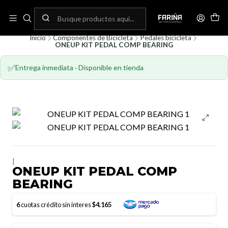
N
Envíos gratis por compras sobre 80.000! (No aplica para bicicletas)
C
Inicio
Componentes de Bicicleta
Pedales bicicleta
ONEUP KIT PEDAL COMP BEARING
✅
Entrega inmediata · Disponible en tienda
|
ONEUP KIT PEDAL COMP
BEARING
6
cuotas crédito sin interes
$4.165