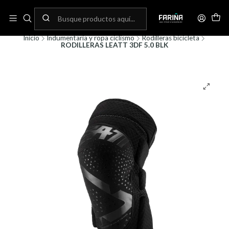
N
Envíos gratis por compras sobre 80.000! (No aplica para bicicletas)
C
Inicio
Indumentaria y ropa ciclismo
Rodilleras bicicleta
RODILLERAS LEATT 3DF 5.0 BLK