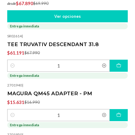
$67.890
$69.990
desde
Ver opciones
Entrega inmediata
-10%
OFF
SR02614
|
TEE TRUVATIV DESCENDANT 31.8
$61.191
$67.990
Cantidad
Entrega inmediata
-8%
OFF
2701940
|
MAGURA QM45 ADAPTER - PM
$15.631
$16.990
Cantidad
Entrega inmediata
-8%
OFF
2701950
|