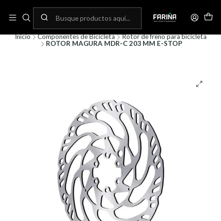
N
Envíos gratis por compras sobre 80.000! (No aplica para bicicletas)
C
Inicio
Componentes de Bicicleta
Rotor de freno para bicicleta
ROTOR MAGURA MDR-C 203 MM E-STOP