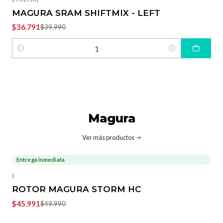
MAGURA SRAM SHIFTMIX - LEFT
$36.791
$39.990
Cantidad
Magura
Ver más productos
Entrega inmediata
-8%
OFF
|
ROTOR MAGURA STORM HC
$45.991
$49.990