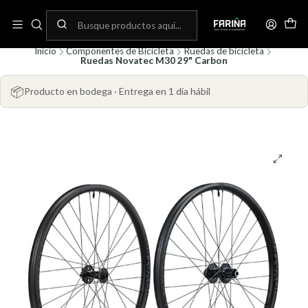
N
Envíos gratis por compras sobre 80.000! (No aplica para bicicletas)
C
Inicio
Componentes de Bicicleta
Ruedas de bicicleta
Ruedas Novatec M30 29" Carbon
📦
Producto en bodega · Entrega en 1 día hábil