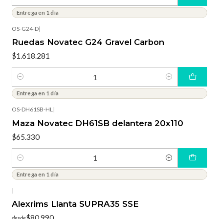
Cantidad
Entrega en 1 día
OS-G24-D
|
Ruedas Novatec G24 Gravel Carbon
$1.618.281
Cantidad
Entrega en 1 día
OS-DH61SB-HL
|
Maza Novatec DH61SB delantera 20x110
$65.330
Cantidad
Entrega en 1 día
|
Alexrims Llanta SUPRA35 SSE
$80.990
desde