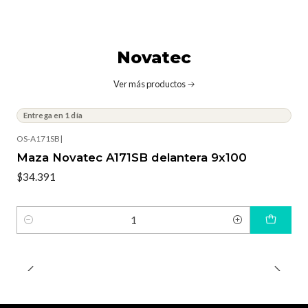
Novatec
Ver más productos
Entrega en 1 día
OS-A171SB
|
Maza Novatec A171SB delantera 9x100
$34.391
Cantidad