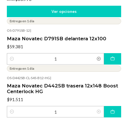
Ver opciones
Entrega en 1 día
OS-D791SB-12
|
Maza Novatec D791SB delantera 12x100
$59.381
Cantidad
Entrega en 1 día
OS-D442SB-CL-S4S-B12-HG
|
Maza Novatec D442SB trasera 12x148 Boost
Centerlock HG
$91.511
Cantidad