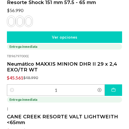
Resorte Shock 151 mm 57.5 - 65 mm
$56.990
Ver opciones
Entrega inmediata
-7%
OFF
TB96797000
|
Neumático MAXXIS MINION DHR II 29 x 2,4
EXO/TR WT
$45.561
$48.990
Cantidad
Entrega inmediata
-15%
OFF
|
CANE CREEK RESORTE VALT LIGHTWEITH
<65mm