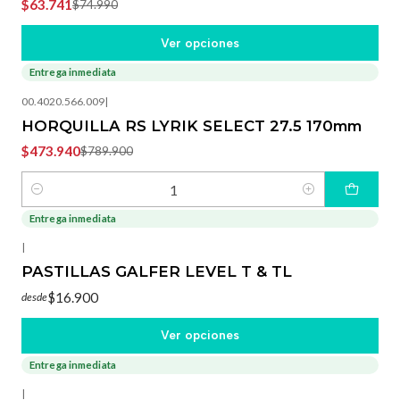
$63.741
$74.990
Ver opciones
Entrega inmediata
-40%
OFF
00.4020.566.009
|
HORQUILLA RS LYRIK SELECT 27.5 170mm
$473.940
$789.900
Cantidad
Entrega inmediata
|
PASTILLAS GALFER LEVEL T & TL
$16.900
desde
Ver opciones
Entrega inmediata
|