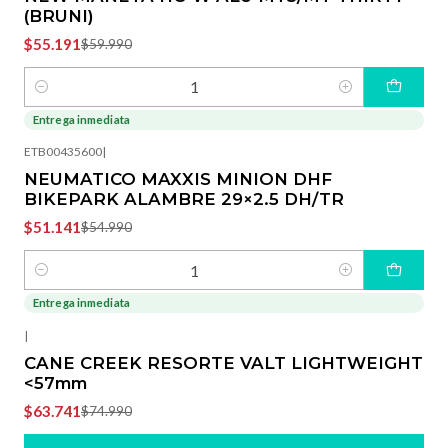
(BRUNI)
$55.191
$59.990
Cantidad
Entrega inmediata
-7%
OFF
ETB00435600
|
NEUMATICO MAXXIS MINION DHF
BIKEPARK ALAMBRE 29×2.5 DH/TR
$51.141
$54.990
Cantidad
Entrega inmediata
-15%
OFF
|
CANE CREEK RESORTE VALT LIGHTWEIGHT
<57mm
$63.741
$74.990