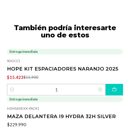
También podría interesarte
uno de estos
Entrega inmediata
-3%
OFF
SDOCC
|
HOPE KIT ESPACIADORES NARANJO 2025
$15.423
$15.900
Cantidad
Entrega inmediata
H2MSAXEXX-PACK
|
MAZA DELANTERA I9 HYDRA 32H SILVER
$229.990