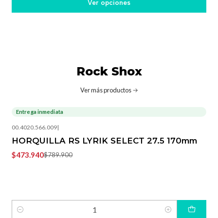
Ver opciones
Rock Shox
Ver más productos
Entrega inmediata
-40%
OFF
00.4020.566.009
|
HORQUILLA RS LYRIK SELECT 27.5 170mm
$473.940
$789.900
Cantidad