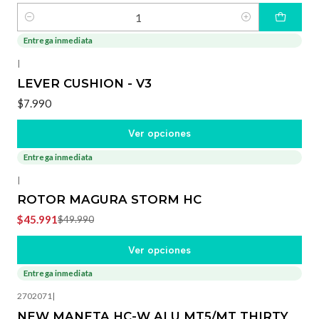
Cantidad
Entrega inmediata
|
LEVER CUSHION - V3
$7.990
Ver opciones
Entrega inmediata
-8%
OFF
|
ROTOR MAGURA STORM HC
$45.991
$49.990
Ver opciones
Entrega inmediata
-8%
OFF
2702071
|
NEW MANETA HC-W ALU MT5/MT THIRTY