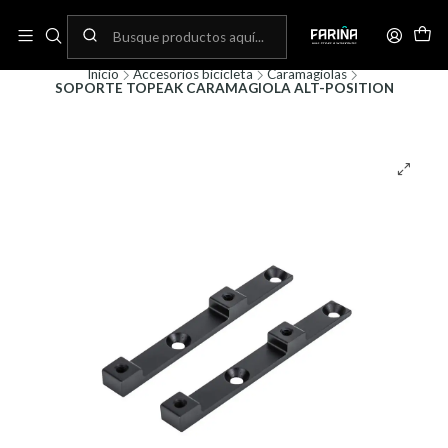
N
Envíos gratis por compras sobre 80.000! (No aplica para bicicletas)
C
Inicio
Accesorios bicicleta
Caramagiolas
SOPORTE TOPEAK CARAMAGIOLA ALT-POSITION