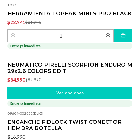
T897
|
HERRAMIENTA TOPEAK MINI 9 PRO BLACK
$22.941
$26.990
Cantidad
Entrega inmediata
-6%
OFF
|
NEUMÁTICO PIRELLI SCORPION ENDURO M
29x2.6 COLORS EDIT.
$84.990
$89.990
Ver opciones
Entrega inmediata
09604-002032(BLK)
|
ENGANCHE FIDLOCK TWIST CONECTOR
HEMBRA BOTELLA
$16.990