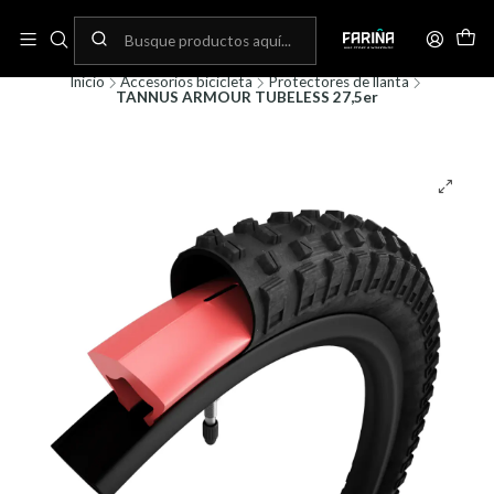
N
Envíos gratis por compras sobre 80.000! (No aplica para bicicletas)
C
Inicio
Accesorios bicicleta
Protectores de llanta
TANNUS ARMOUR TUBELESS 27,5er