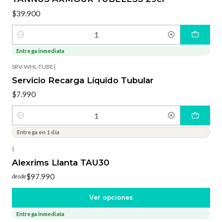
$39.900
Cantidad
Entrega inmediata
SRV-WHL-TUBE
|
Servicio Recarga Líquido Tubular
$7.990
Cantidad
Entrega en 1 día
|
Alexrims Llanta TAU30
$97.990
desde
Ver opciones
Entrega inmediata
-15%
OFF