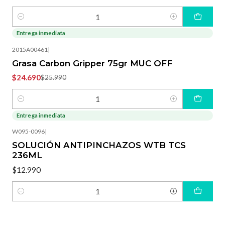
Cantidad
Entrega inmediata
-5%
OFF
2015A00461
|
Grasa Carbon Gripper 75gr MUC OFF
$24.690
$25.990
Cantidad
Entrega inmediata
W095-0096
|
SOLUCIÓN ANTIPINCHAZOS WTB TCS
236ML
$12.990
Cantidad