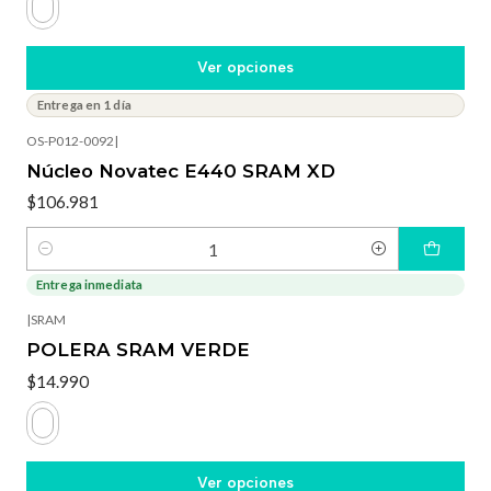
Ver opciones
Entrega en 1 día
OS-P012-0092
|
Núcleo Novatec E440 SRAM XD
$106.981
Cantidad
Entrega inmediata
|
SRAM
POLERA SRAM VERDE
$14.990
Ver opciones