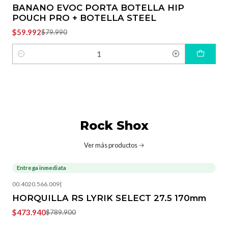
BANANO EVOC PORTA BOTELLA HIP
POUCH PRO + BOTELLA STEEL
$59.992
$79.990
Cantidad
Rock Shox
Ver más productos
Entrega inmediata
-40%
OFF
00.4020.566.009
|
HORQUILLA RS LYRIK SELECT 27.5 170mm
$473.940
$789.900