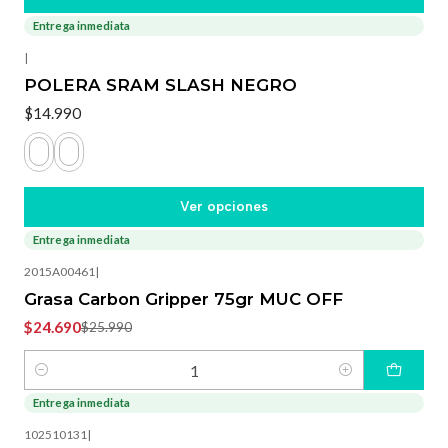
Entrega inmediata
|
POLERA SRAM SLASH NEGRO
$14.990
Ver opciones
Entrega inmediata
-5%
OFF
2015A00461
|
Grasa Carbon Gripper 75gr MUC OFF
$24.690
$25.990
Cantidad
Entrega inmediata
-25%
OFF
102510131
|