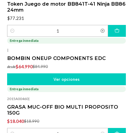
Token Juego de motor BB841T-41 Ninja BB86
24mm
$77.231
Cantidad
Entrega inmediata
-24%
OFF
|
BOMBIN ONEUP COMPONENTS EDC
$64.990
$84.990
desde
Ver opciones
Entrega inmediata
-5%
OFF
2015A00460
|
GRASA MUC-OFF BIO MULTI PROPOSITO
150G
$18.040
$18.990