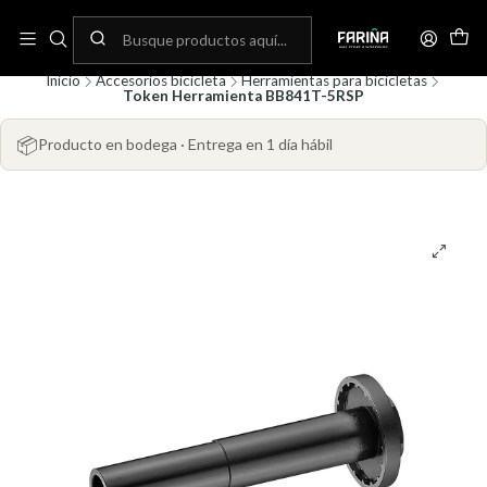
N
Envíos gratis por compras sobre 80.000! (No aplica para bicicletas)
C
Inicio
Accesorios bicicleta
Herramientas para bicicletas
Token Herramienta BB841T-5RSP
📦
Producto en bodega · Entrega en 1 día hábil