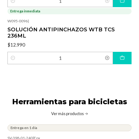
Cantidad
Entrega inmediata
W095-0096
|
SOLUCIÓN ANTIPINCHAZOS WTB TCS
236ML
$12.990
Cantidad
Herramientas para bicicletas
Ver más productos
Entrega en 1 día
SV-398-01-240
|
Fox