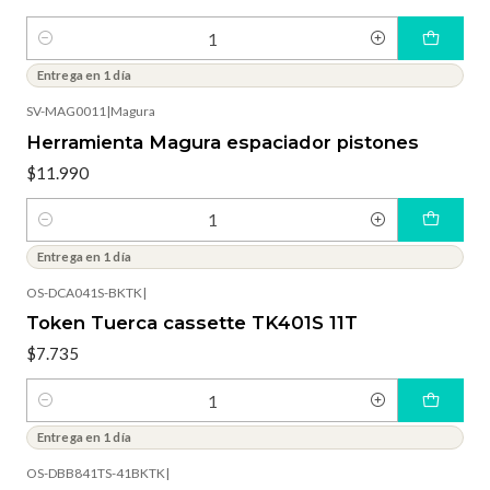
Cantidad
Entrega en 1 día
SV-MAG0011
|
Magura
Herramienta Magura espaciador pistones
$11.990
Cantidad
Entrega en 1 día
OS-DCA041S-BKTK
|
Token Tuerca cassette TK401S 11T
$7.735
Cantidad
Entrega en 1 día
OS-DBB841TS-41BKTK
|