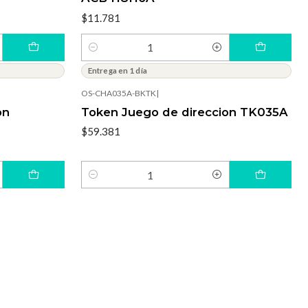
$11.781
Cantidad
Entrega en 1 día
OS-CHA035A-BKTK
|
on
Token Juego de direccion TK035A
$59.381
Cantidad