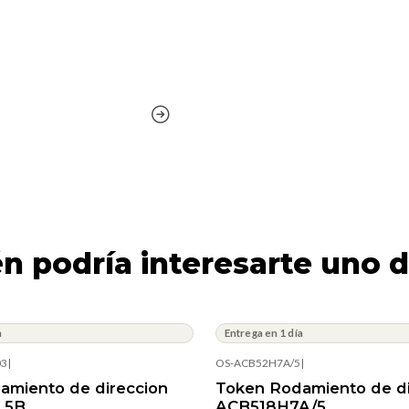
n podría interesarte uno d
a
Entrega en 1 día
03
|
OS-ACB52H7A/5
|
amiento de direccion
Token Rodamiento de di
.5B
ACB518H7A/5