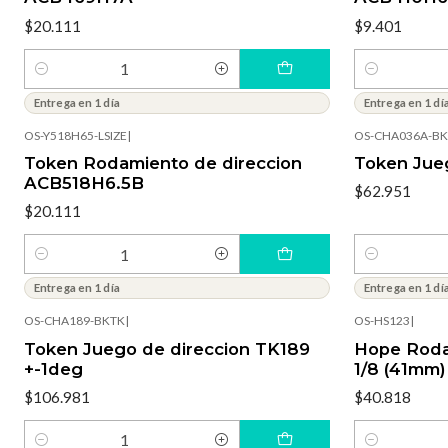
$20.111
$9.401
Cantidad
Cantidad
Entrega en 1 día
Entrega en 1 dí
OS-Y518H65-LSIZE
|
OS-CHA036A-B
Token Rodamiento de direccion
Token Jue
ACB518H6.5B
$62.951
$20.111
Cantidad
Cantidad
Entrega en 1 día
Entrega en 1 dí
OS-CHA189-BKTK
|
OS-HS123
|
Token Juego de direccion TK189
Hope Rodam
+-1deg
1/8 (41mm)
$106.981
$40.818