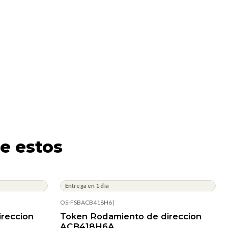
e estos
Entrega en 1 día
OS-FSBACB418H6
|
reccion
Token Rodamiento de direccion
ACB418H6A