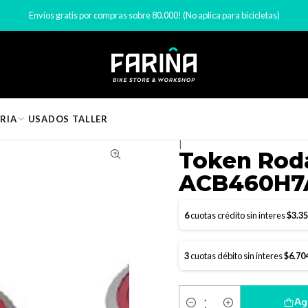
ntes de Bicicleta
Dirección bicicleta
Token Rodamiento de direcc
Envíos gratis por compras sobre 80.000! (No aplica para bicicletas)
RIA
USADOS
TALLER
|
Token Roda
ACB460H7
6
cuotas crédito sin interes
$3.3
3
cuotas débito sin interes
$6.70
Ag