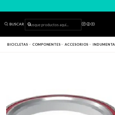
Inicio
Compone
BUSCAR
📦
Producto en bodega · Entrega en 1 día hábil
BICICLETAS
COMPONENTES
ACCESORIOS
INDUMENTA