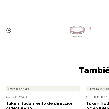
Tambié
Entrega en 1 día
Entrega en 1 dí
OS-FSB469ACB-B
|
OS-FSB410B-TK
Token Rodamiento de direccion
Token Rod
ACB469H7A
ACB410H6