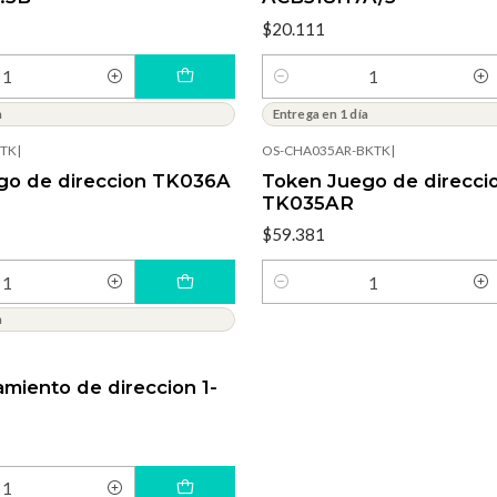
$20.111
Cantidad
a
Entrega en 1 día
KTK
|
OS-CHA035AR-BKTK
|
go de direccion TK036A
Token Juego de direcci
TK035AR
$59.381
Cantidad
a
iento de direccion 1-