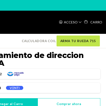
ion ACB460H7A
ACCESO
CARRO
CALCULADORA COIL
ARMA TU RUEDA 715
miento de direccion
A
52
4
regar al Carro
Comprar ahora