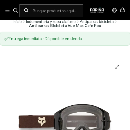
N
Envíos gratis por compras sobre 80.000! (No aplica para bicicletas)
C
Inicio
Indumentaria y ropa ciclismo
Antiparras bicicleta
Antiparras Bicicleta Vue Max Cafe Fox
✅
Entrega inmediata · Disponible en tienda