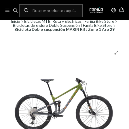
N
Envíos gratis por compras sobre 80.000! (No aplica para bicicletas)
C
Inicio
Bicicletas MTB, Ruta y Eléctricas | Fariña Bike Store
Bicicletas de Enduro Doble Suspensión | Fariña Bike Store
Bicicleta Doble suspensión MARIN Rift Zone 1 Aro 29