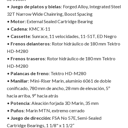
•
Juego de platos y bielas
: Forged Alloy, Integrated Steel
32T Narrow Wide Chainring, Boost Spacing
•
Motor:
External Sealed Cartridge Bearing
•
Cadena
: KMC X-11
•
Cassette
: Sunrace, 11 velocidades, 11-51T, ED Negro
•
Frenos delanteros
: Rotor hidráulico de 180 mm Tektro
HD-M280
•
Frenos traseros
: Rotor hidráulico de 180 mm Tektro
HD-M280
•
Palancas de freno
: Tektro HD-M280
•
Manillar
: Mini-Riser Marin, aluminio 6061 de doble
conificado, 780 mm de ancho, 28 mm de elevación, 5º
hacia arriba, 9º hacia atrás
•
Potencia
: Aleación forjada 3D Marin, 35 mm
•
Puños
: Marin MTN, extremo cerrado
•
Juego de dirección:
FSA No 57E, Semi-Sealed
Cartridge Bearings, 1 1/8" x 1 1/2”