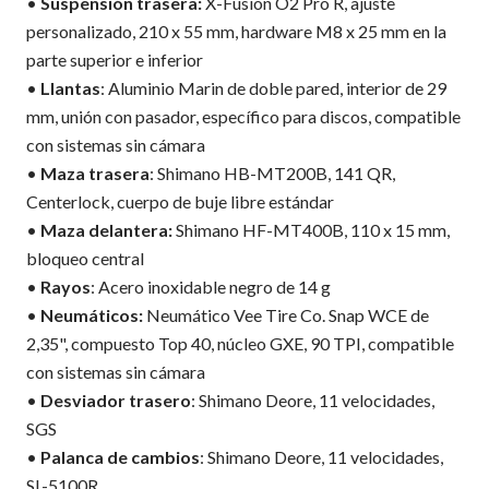
•
Suspensión trasera:
X-Fusion O2 Pro R, ajuste
personalizado, 210 x 55 mm, hardware M8 x 25 mm en la
parte superior e inferior
•
Llantas
: Aluminio Marin de doble pared, interior de 29
mm, unión con pasador, específico para discos, compatible
con sistemas sin cámara
•
Maza trasera
: Shimano HB-MT200B, 141 QR,
Centerlock, cuerpo de buje libre estándar
•
Maza delantera:
Shimano HF-MT400B, 110 x 15 mm,
bloqueo central
•
Rayos
: Acero inoxidable negro de 14 g
•
Neumáticos:
Neumático Vee Tire Co. Snap WCE de
2,35", compuesto Top 40, núcleo GXE, 90 TPI, compatible
con sistemas sin cámara
•
Desviador trasero
: Shimano Deore, 11 velocidades,
SGS
•
Palanca de cambios
: Shimano Deore, 11 velocidades,
SL-5100R